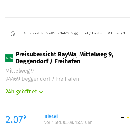
Tankstelle BayWa in 94469 Deggendorf / Freihafen Mittelweg 9
Preisübersicht BayWa, Mittelweg 9,
Deggendorf / Freihafen
Mittelweg 9
94469 Deggendorf / Freihafen
24h geöffnet
Montag:
00:00-24:00
Dienstag:
00:00-24:00
Mittwoch:
00:00-24:00
2.07
Diesel
9
vor 4 Std. 05.08. 15:27 Uhr
Donnerstag:
00:00-24:00
Freitag:
00:00-24:00