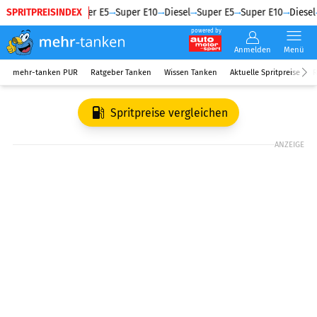
SPRITPREISINDEX
Diesel
Super E5
Super E10
Diesel
Super E5
Super E10
Diesel
powered by
Anmelden
Menü
mehr-tanken PUR
Ratgeber Tanken
Wissen Tanken
Aktuelle Spritpreise
R
Spritpreise vergleichen
ANZEIGE