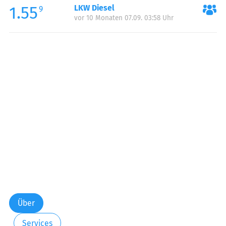
1.55
LKW Diesel
Samstag:
00:00-24:00
9
vor 10 Monaten 07.09. 03:58 Uhr
Sonntag:
00:00-24:00
Über
Services