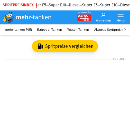
SPRITPREISINDEX
Diesel
Super E5
Super E10
Diesel
Super E5
Super E10
Diesel
powered by
Anmelden
Menü
mehr-tanken PUR
Ratgeber Tanken
Wissen Tanken
Aktuelle Spritpreise
R
Spritpreise vergleichen
ANZEIGE