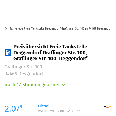
Tankstelle Freie Tankstelle Deggendorf Graflinger Str. 100 in 94469 Deggendorf Gra
Preisübersicht Freie Tankstelle
Deggendorf Graflinger Str. 100,
Graflinger Str. 100, Deggendorf
Graflinger Str. 100
94469 Deggendorf
noch 17 Stunden geöffnet
Montag:
04:30-22:00
Dienstag:
04:30-22:00
Mittwoch:
04:30-22:00
2.07
Diesel
9
vor 13 Std. 07.08. 14:37 Uhr
Donnerstag:
04:30-24:00