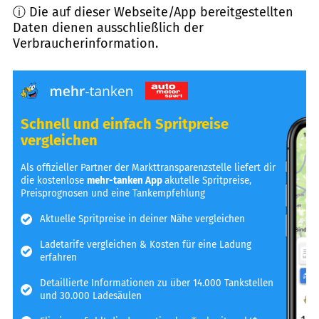
ⓘ Die auf dieser Webseite/App bereitgestellten
Daten dienen ausschließlich der
Verbraucherinformation.
Schnell und einfach Spritpreise
vergleichen
Als offizieller Partner der Markttransparenzstelle liefert dir
die kostenlose
mehr-tanken App
akutelle Spritpreise,
Preisprognosen und eine Tankempfehlung
Aktuelle Spritpreise in deiner Nähe vergleichen
Ladetarife vergleichen & Kosten für eine Ladung
erfahren
Detaillierte Informationen zu über 14.000 Tankstellen
und 30.000 Ladesäulen