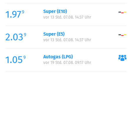
Freitag:
00:00-24:00
1.97
Super (E10)
Samstag:
00:00-24:00
9
vor 13 Std. 07.08. 14:37 Uhr
Sonntag:
00:00-22:00
Feiertag:
00:00-22:00
2.03
Super (E5)
9
vor 13 Std. 07.08. 14:37 Uhr
1.05
Autogas (LPG)
9
vor 19 Std. 07.08. 09:17 Uhr