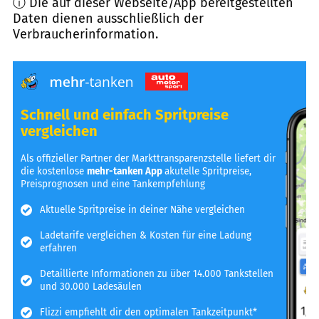
ⓘ Die auf dieser Webseite/App bereitgestellten
Daten dienen ausschließlich der
Verbraucherinformation.
Schnell und einfach Spritpreise
vergleichen
Als offizieller Partner der Markttransparenzstelle liefert dir
die kostenlose
mehr-tanken App
akutelle Spritpreise,
Preisprognosen und eine Tankempfehlung
Aktuelle Spritpreise in deiner Nähe vergleichen
Ladetarife vergleichen & Kosten für eine Ladung
erfahren
Detaillierte Informationen zu über 14.000 Tankstellen
und 30.000 Ladesäulen
Flizzi empfiehlt dir den optimalen Tankzeitpunkt*