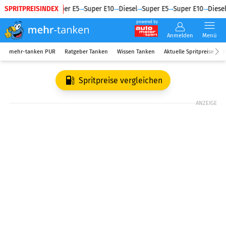
SPRITPREISINDEX
Diesel
Super E5
Super E10
Diesel
Super E5
Super E10
Diesel
powered by
Anmelden
Menü
mehr-tanken PUR
Ratgeber Tanken
Wissen Tanken
Aktuelle Spritpreise
R
Spritpreise vergleichen
ANZEIGE