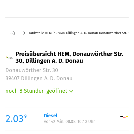
Tankstelle HEM in 89407 Dillingen A. D. Donau Donauwörther Str. 30
Preisübersicht HEM, Donauwörther Str.
30, Dillingen A. D. Donau
Donauwörther Str. 30
89407 Dillingen A. D. Donau
noch 8 Stunden geöffnet
Montag:
06:00-22:00
Dienstag:
06:00-22:00
Mittwoch:
06:00-22:00
2.03
Diesel
9
vor 42 Min. 08.08. 10:40 Uhr
Donnerstag:
06:00-22:00
Freitag:
06:00-22:00