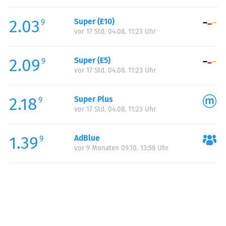
Freitag:
06:30-21:00
2.03
Super (E10)
Samstag:
07:00-21:00
9
vor 17 Std. 04.08. 11:23 Uhr
Sonntag:
08:00-20:00
2.09
Super (E5)
9
vor 17 Std. 04.08. 11:23 Uhr
2.18
Super Plus
9
vor 17 Std. 04.08. 11:23 Uhr
1.39
AdBlue
9
vor 9 Monaten 09.10. 13:58 Uhr