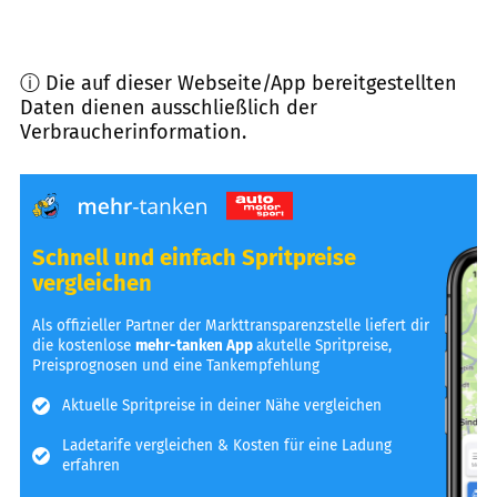
ⓘ Die auf dieser Webseite/App bereitgestellten
Daten dienen ausschließlich der
Verbraucherinformation.
Schnell und einfach Spritpreise
vergleichen
Als offizieller Partner der Markttransparenzstelle liefert dir
die kostenlose
mehr-tanken App
akutelle Spritpreise,
Preisprognosen und eine Tankempfehlung
Aktuelle Spritpreise in deiner Nähe vergleichen
Ladetarife vergleichen & Kosten für eine Ladung
erfahren