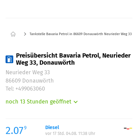
Tankstelle Bavaria Petrol in 86609 Donauwörth Neurieder Weg 33
Preisübersicht Bavaria Petrol, Neurieder
Weg 33, Donauwörth
Neurieder Weg 33
86609 Donauwörth
Tel: +499063060
noch 13 Stunden geöffnet
Montag:
06:30-21:00
Dienstag:
06:30-21:00
Mittwoch:
06:30-21:00
2.07
Diesel
9
vor 17 Std. 04.08. 11:38 Uhr
Donnerstag:
06:30-21:00