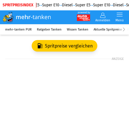
SPRITPREISINDEX
Diesel
Super E5
Super E10
Diesel
Super E5
Super E10
Diesel
Su
powered by
Anmelden
Menü
mehr-tanken PUR
Ratgeber Tanken
Wissen Tanken
Aktuelle Spritpreise
R
Spritpreise vergleichen
ANZEIGE