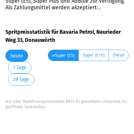
Super (E5), Super Plus und AdBlue zur Verfügung.
Als Zahlungsmittel werden akzeptiert: .
Spritpreisstatistik für Bavaria Petrol, Neurieder
Weg 33, Donauwörth
Super (E10)
Diesel
Super (E5)
heute
7 Tage
28 Tage
Nur über Markttransparenzstelle (MTS-K) gemeldete Literpreise für
geöffnete Tankstellen.