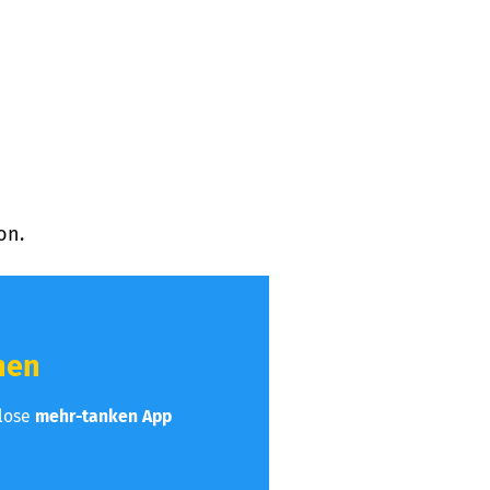
on.
hen
nlose
mehr-tanken App