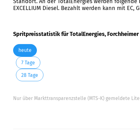
Standort. An der TotalEnergies werden folgende K
EXCELLIUM Diesel. Bezahlt werden kann mit EC, Gi
Spritpreisstatistik für TotalEnergies, Forchheime
heute
7 Tage
28 Tage
Nur über Markttransparenzstelle (MTS-K) gemeldete Liter