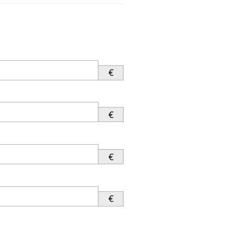
€
€
€
€