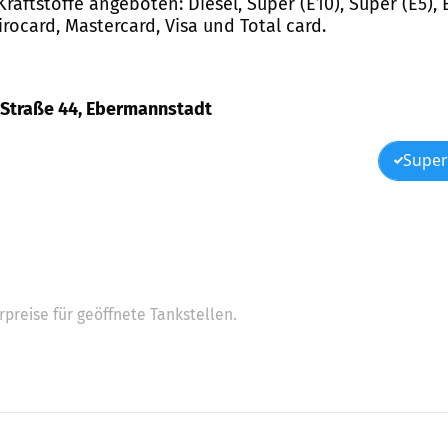
raftstoffe angeboten: Diesel, Super (E10), Super (E5),
rocard, Mastercard, Visa und Total card.
r Straße 44, Ebermannstadt
Super
preise für geöffnete Tankstellen.