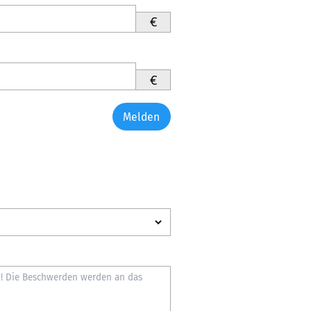
€
€
Melden