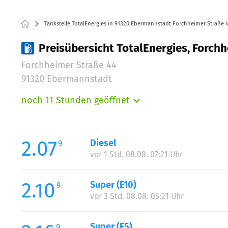
Tankstelle TotalEnergies in 91320 Ebermannstadt Forchheimer Straße 
Preisübersicht TotalEnergies, Forch
Forchheimer Straße 44
91320 Ebermannstadt
noch 11 Stunden geöffnet
Montag:
Dienstag:
Mittwoch:
2.07
Diesel
9
Donnerstag:
vor 1 Std. 08.08. 07:21 Uhr
Freitag:
Samstag:
2.10
Super (E10)
9
Sonntag:
vor 3 Std. 08.08. 05:21 Uhr
Super (E5)
9