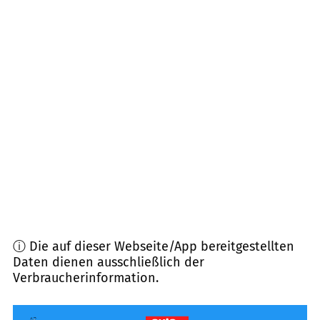
97357
Prichsenstadt
(
10,1
km Entfernung)
97497
Dingolshausen
(
10,9
km Entfernung)
96132
Schlüsselfeld
(
12,0
km Entfernung)
97511
Lülsfeld
(
12,2
km Entfernung)
96185
Schönbrunn i. Steigerwald
(
12,3
km
Entfernung)
ⓘ Die auf dieser Webseite/App bereitgestellten
Daten dienen ausschließlich der
Verbraucherinformation.