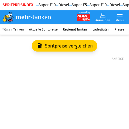
SPRITPREISINDEX
Diesel
Super E5
Super E10
Diesel
Super E5
Super E10
Diesel
Sup
powered by
Anmelden
Menü
Wissen Tanken
Aktuelle Spritpreise
Regional Tanken
Ladesäulen
Presse
Spritpreise vergleichen
ANZEIGE