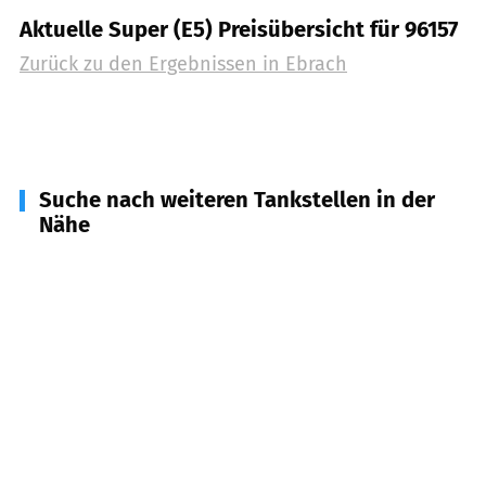
Aktuelle Super (E5) Preisübersicht für 96157
Zurück zu den Ergebnissen in
Ebrach
Suche nach weiteren Tankstellen in der
Nähe
96154
Burgwindheim
(
6,1
km Entfernung)
97516
Oberschwarzach
(
6,4
km Entfernung)
96181
Rauhenebrach
(
7,4
km Entfernung)
96160
Geiselwind
(
7,5
km Entfernung)
97513
Michelau i. Steigerwald, Hundelshausen
(
9,0
km Entfernung)