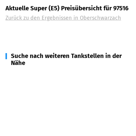
Aktuelle Super (E5) Preisübersicht für 97516
Zurück zu den Ergebnissen in
Oberschwarzach
Suche nach weiteren Tankstellen in der
Nähe
97357
Prichsenstadt
(
5,1
km Entfernung)
97511
Lülsfeld
(
5,8
km Entfernung)
97497
Dingolshausen
(
6,1
km Entfernung)
96157
Ebrach
(
6,4
km Entfernung)
97513
Michelau i. Steigerwald, Hundelshausen
(
6,9
km Entfernung)