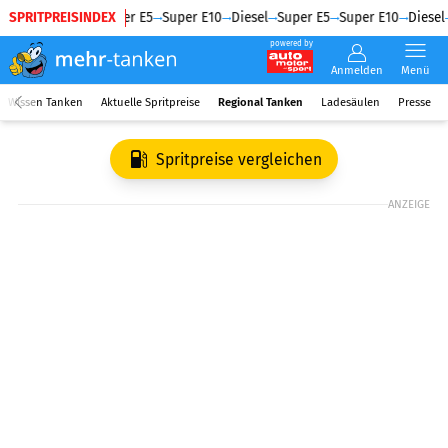
SPRITPREISINDEX
Diesel
Super E5
Super E10
Diesel
Super E5
Super E10
Diesel
powered by
Anmelden
Menü
Wissen Tanken
Aktuelle Spritpreise
Regional Tanken
Ladesäulen
Presse
Spritpreise vergleichen
ANZEIGE