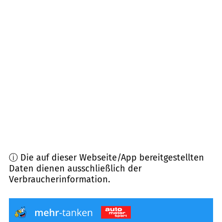
97447
Gerolzhofen
(
7,6
km Entfernung)
97353
Wiesentheid
(
9,0
km Entfernung)
96160
Geiselwind
(
10,1
km Entfernung)
96181
Rauhenebrach
(
10,9
km Entfernung)
97529
Sulzheim
(
11,0
km Entfernung)
ⓘ Die auf dieser Webseite/App bereitgestellten
Daten dienen ausschließlich der
Verbraucherinformation.