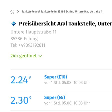
Tankstelle Aral Tankstelle in 85386 Eching Untere Hauptstraße 11
Preisübersicht Aral Tankstelle, Unte
Untere Hauptstraße 11
85386 Eching
Tel: +49893192811
24h geöffnet
Montag:
Dienstag:
Mittwoch:
2.24
Super (E10)
9
Donnerstag:
vor 1 Std. 05.08. 10:03 Uhr
Freitag:
Samstag:
2.30
Super (E5)
9
Sonntag:
vor 1 Std. 05.08. 10:03 Uhr