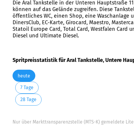
Die Aral Tankstelle in der Unteren Hauptstraße 1
können auf das Gelände zugreifen. Diese Tankstel
öffentliches WC, einen Shop, eine Waschanlage u
DinersClub, EC-Karte, Girocard, Maestro, Mastercar
Statoil Europe Card, Total Card, Westfalen Card u
Diesel und Ultimate Diesel.
Spritpreisstatistik für Aral Tankstelle, Untere Hau
heute
7 Tage
28 Tage
Nur über Markttransparenzstelle (MTS-K) gemeldete Liter