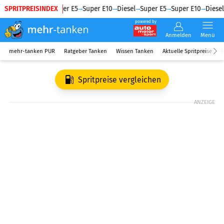
SPRITPREISINDEX
Diesel
Super E5
Super E10
Diesel
Super E5
Super E10
Diesel
powered by
Anmelden
Menü
mehr-tanken PUR
Ratgeber Tanken
Wissen Tanken
Aktuelle Spritpreise
R
Spritpreise vergleichen
ANZEIGE