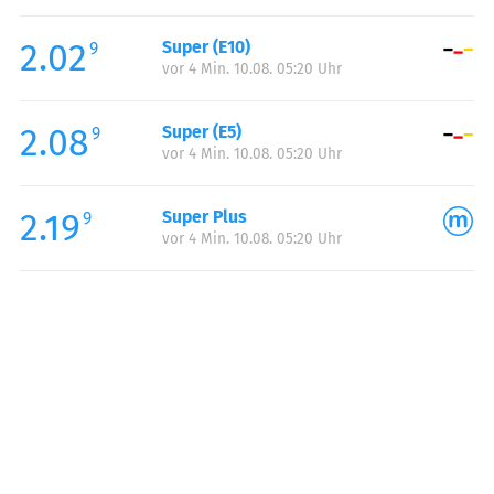
Freitag:
05:00-22:00
2.02
Super (E10)
Samstag:
06:00-22:00
9
vor 4 Min. 10.08. 05:20 Uhr
Sonntag:
06:00-22:00
Feiertag:
06:00-22:00
2.08
Super (E5)
9
vor 4 Min. 10.08. 05:20 Uhr
2.19
Super Plus
9
vor 4 Min. 10.08. 05:20 Uhr