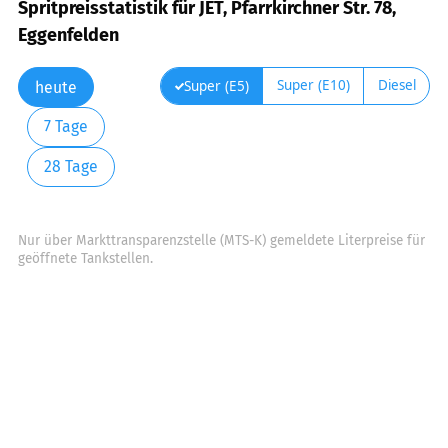
Spritpreisstatistik für JET, Pfarrkirchner Str. 78,
Eggenfelden
Super (E10)
Diesel
Super (E5)
heute
7 Tage
28 Tage
Nur über Markttransparenzstelle (MTS-K) gemeldete Literpreise für
geöffnete Tankstellen.