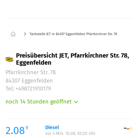
Tankstelle JET in 84307 Eggenfelden Pfarrkirchner Str. 78
Preisübersicht JET, Pfarrkirchner Str. 78,
Eggenfelden
Pfarrkirchner Str. 78
84307 Eggenfelden
Tel: +498721910179
noch 14 Stunden geöffnet
Montag:
05:00-22:00
Dienstag:
05:00-22:00
Mittwoch:
05:00-22:00
2.08
Diesel
9
vor 4 Min. 10.08. 05:20 Uhr
Donnerstag:
05:00-22:00