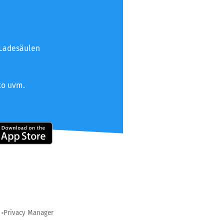
 Ladesäulen
to uvm.
Privacy Manager