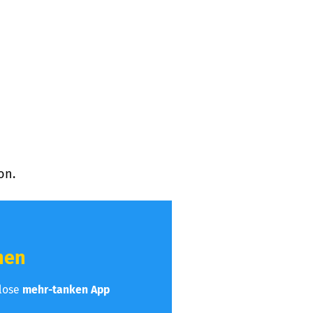
on.
hen
nlose
mehr-tanken App