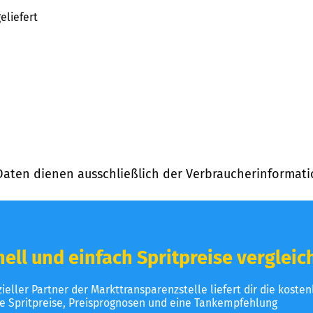
eliefert
Daten dienen ausschließlich der Verbraucherinformati
ell und einfach Spritpreise vergleic
izieller Partner der Markttransparenzstelle liefert dir die koste
le Spritpreise, Preisprognosen und eine Tankempfehlung