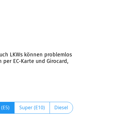
n. Auch LKWs können problemlos
n per EC-Karte und Girocard,
 (E5)
Super (E10)
Diesel