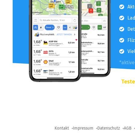
Akt
Lad
Det
Fli
Vie
*aktiv
Teste
Kontakt
Impressum
Datenschutz
AGB