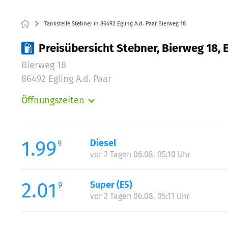
Tankstelle Stebner in 86492 Egling A.d. Paar Bierweg 18
Preisübersicht Stebner, Bierweg 18, E
Bierweg 18
86492 Egling A.d. Paar
Öffnungszeiten
Montag:
Dienstag:
Mittwoch:
1.99
Diesel
9
Donnerstag:
vor 2 Tagen 06.08. 05:10 Uhr
Freitag:
Samstag:
2.01
Super (E5)
9
Sonntag:
vor 2 Tagen 06.08. 05:11 Uhr