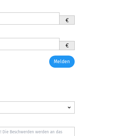
€
€
Melden