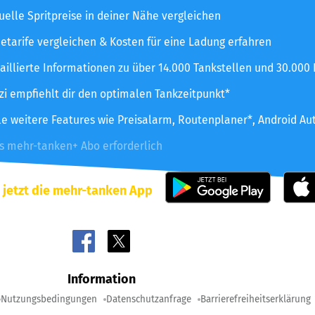
uelle Spritpreise in deiner Nähe vergleichen
etarife vergleichen & Kosten für eine Ladung erfahren
aillierte Informationen zu über 14.000 Tankstellen und 30.000
zzi empfiehlt dir den optimalen Tankzeitpunkt*
le weitere Features wie Preisalarm, Routenplaner*, Android Au
es mehr-tanken+ Abo erforderlich
 jetzt die mehr-tanken App
Information
Nutzungsbedingungen
Datenschutzanfrage
Barrierefreiheitserklärung