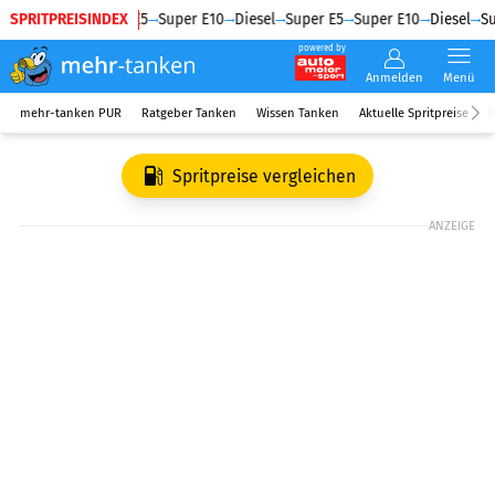
SPRITPREISINDEX
Diesel
Super E5
Super E10
Diesel
Super E5
Super E10
Diesel
Su
powered by
Anmelden
Menü
mehr-tanken PUR
Ratgeber Tanken
Wissen Tanken
Aktuelle Spritpreise
R
Spritpreise vergleichen
ANZEIGE