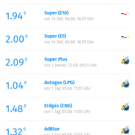
Freitag:
05:00-23:00
1.94
Super (E10)
Samstag:
05:00-23:00
9
vor 14 Std. 06.08. 16:29 Uhr
Sonntag:
06:00-22:00
Feiertag:
06:00-22:00
2.00
Super (E5)
9
vor 14 Std. 06.08. 16:29 Uhr
2.09
Super Plus
9
vor 2 Jahren 22.08. 06:31 Uhr
1.04
Autogas (LPG)
9
vor 1 Tag 05.08. 11:55 Uhr
1.48
Erdgas (CNG)
9
vor 1 Tag 05.08. 11:55 Uhr
1.32
AdBlue
9
vor 1 Tag 05.08. 11:55 Uhr