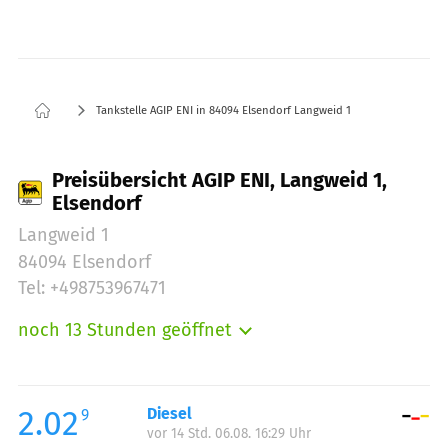
Tankstelle AGIP ENI in 84094 Elsendorf Langweid 1
Preisübersicht AGIP ENI, Langweid 1,
Elsendorf
Langweid 1
84094 Elsendorf
Tel: +498753967471
noch 13 Stunden geöffnet
Montag:
05:00-23:00
Dienstag:
05:00-23:00
Mittwoch:
05:00-23:00
2.02
Diesel
9
vor 14 Std. 06.08. 16:29 Uhr
Donnerstag:
05:00-23:00