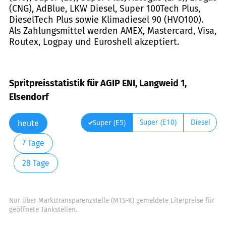
(CNG), AdBlue, LKW Diesel, Super 100Tech Plus,
DieselTech Plus sowie Klimadiesel 90 (HVO100).
Als Zahlungsmittel werden AMEX, Mastercard, Visa,
Routex, Logpay und Euroshell akzeptiert.
Spritpreisstatistik für AGIP ENI, Langweid 1,
Elsendorf
Super (E10)
Diesel
Super (E5)
heute
7 Tage
28 Tage
Nur über Markttransparenzstelle (MTS-K) gemeldete Literpreise für
geöffnete Tankstellen.