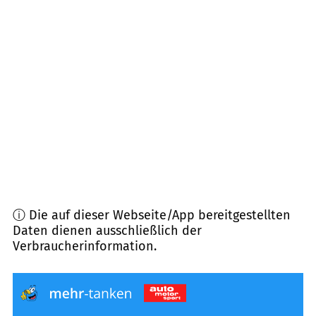
86485
Biberbach
(
8,7
km Entfernung)
86497
Horgau
(
9,4
km Entfernung)
86441
Zusmarshausen
(
10,2
km Entfernung)
89438
Holzheim
(
10,6
km Entfernung)
ⓘ Die auf dieser Webseite/App bereitgestellten
Daten dienen ausschließlich der
Verbraucherinformation.