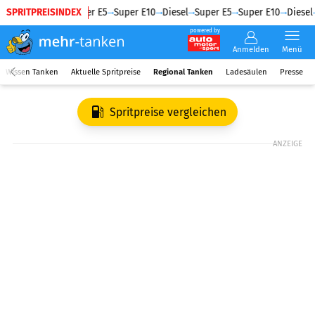
SPRITPREISINDEX
Diesel
Super E5
Super E10
Diesel
Super E5
Super E10
Diesel
powered by
Anmelden
Menü
Wissen Tanken
Aktuelle Spritpreise
Regional Tanken
Ladesäulen
Presse
Spritpreise vergleichen
ANZEIGE