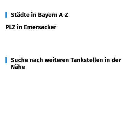
Städte in Bayern A-Z
PLZ in Emersacker
86494
Emersacker
Suche nach weiteren Tankstellen in der
Nähe
86502
Laugna
(
4,1
km Entfernung)
86465
Welden
(
4,4
km Entfernung)
86486
Bonstetten
(
5,1
km Entfernung)
86637
Wertingen
(
6,9
km Entfernung)
86477
Adelsried
(
7,0
km Entfernung)
86450
Altenmünster
(
7,1
km Entfernung)