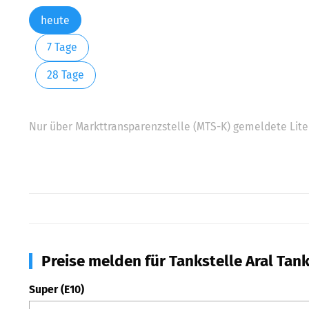
heute
7 Tage
28 Tage
Nur über Markttransparenzstelle (MTS-K) gemeldete Liter
Preise melden für Tankstelle Aral Tank
Super (E10)