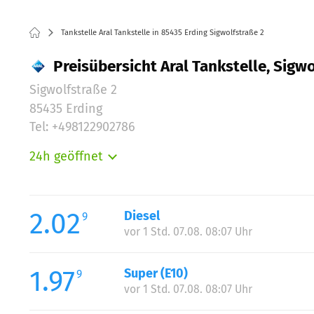
Tankstelle Aral Tankstelle in 85435 Erding Sigwolfstraße 2
Preisübersicht Aral Tankstelle, Sigwo
Sigwolfstraße 2
85435 Erding
Tel: +498122902786
24h geöffnet
Montag:
Dienstag:
Mittwoch:
2.02
Diesel
9
Donnerstag:
vor 1 Std. 07.08. 08:07 Uhr
Freitag:
Samstag:
1.97
Super (E10)
9
Sonntag:
vor 1 Std. 07.08. 08:07 Uhr