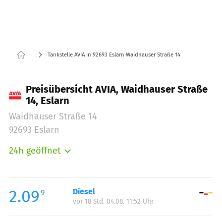
Tankstelle AVIA in 92693 Eslarn Waidhauser Straße 14
Preisübersicht AVIA, Waidhauser Straße
14, Eslarn
Waidhauser Straße 14
92693 Eslarn
24h geöffnet
Montag:
00:00-23:59
Dienstag:
00:00-23:59
Mittwoch:
00:00-23:59
2.09
Diesel
9
vor 18 Std. 04.08. 11:52 Uhr
Donnerstag:
00:00-23:59
Freitag:
00:00-23:59