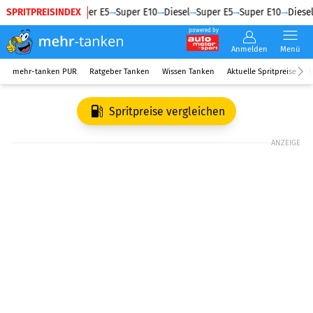
SPRITPREISINDEX
Diesel
Super E5
Super E10
Diesel
Super E5
Super E10
Diesel
powered by
Anmelden
Menü
mehr-tanken PUR
Ratgeber Tanken
Wissen Tanken
Aktuelle Spritpreise
R
Spritpreise vergleichen
ANZEIGE