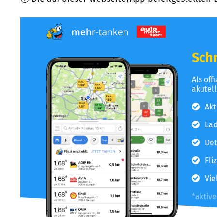
Schn
Als off
akutel
Akt
Lad
Det
Fli
Vie
*aktiv