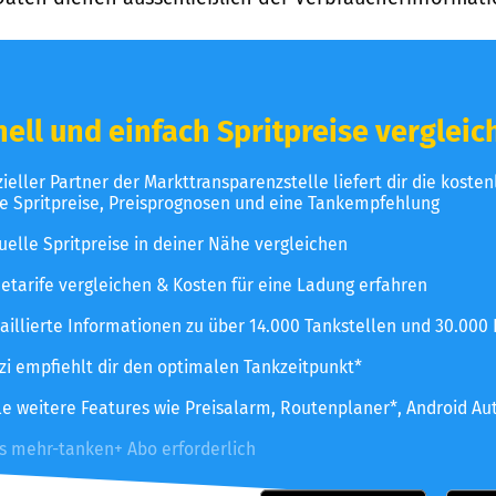
ell und einfach Spritpreise vergleic
izieller Partner der Markttransparenzstelle liefert dir die koste
le Spritpreise, Preisprognosen und eine Tankempfehlung
uelle Spritpreise in deiner Nähe vergleichen
etarife vergleichen & Kosten für eine Ladung erfahren
aillierte Informationen zu über 14.000 Tankstellen und 30.000
zzi empfiehlt dir den optimalen Tankzeitpunkt*
le weitere Features wie Preisalarm, Routenplaner*, Android Au
es mehr-tanken+ Abo erforderlich