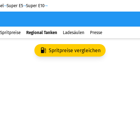
el
Super E5
Super E10
Spritpreise
Regional Tanken
Ladesäulen
Presse
Spritpreise vergleichen