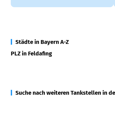
Städte in Bayern A-Z
PLZ in Feldafing
82340
Feldafing
Suche nach weiteren Tankstellen in d
82343
Pöcking
(
3,4
km Entfernung)
82327
Tutzing
(
4,6
km Entfernung)