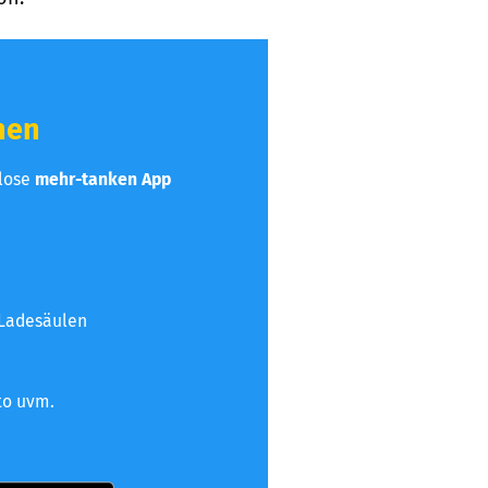
hen
nlose
mehr-tanken App
 Ladesäulen
to uvm.