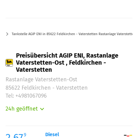
Tankstelle AGIP ENI in 85622 Feldkirchen - Vaterstetten Rastanlage Vaterstetten-
Preisübersicht AGIP ENI, Rastanlage
Vaterstetten-Ost , Feldkirchen -
Vaterstetten
Rastanlage Vaterstetten-Ost
85622 Feldkirchen - Vaterstetten
Tel: +4981067096
24h geöffnet
Montag:
00:00-24:00
Dienstag:
00:00-24:00
Mittwoch:
00:00-24:00
2.67
Diesel
9