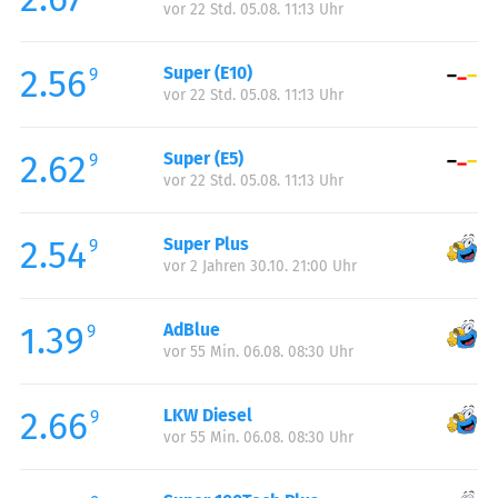
vor 22 Std. 05.08. 11:13 Uhr
Donnerstag:
00:00-24:00
Freitag:
00:00-24:00
2.56
Super (E10)
Samstag:
00:00-24:00
9
vor 22 Std. 05.08. 11:13 Uhr
Sonntag:
00:00-24:00
Feiertag:
00:00-24:00
2.62
Super (E5)
9
vor 22 Std. 05.08. 11:13 Uhr
2.54
Super Plus
9
vor 2 Jahren 30.10. 21:00 Uhr
1.39
AdBlue
9
vor 55 Min. 06.08. 08:30 Uhr
2.66
LKW Diesel
9
vor 55 Min. 06.08. 08:30 Uhr