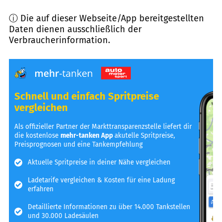
ⓘ Die auf dieser Webseite/App bereitgestellten
Daten dienen ausschließlich der
Verbraucherinformation.
Schnell und einfach Spritpreise
vergleichen
Als offizieller Partner der Markttransparenzstelle liefert dir
die kostenlose
mehr-tanken App
akutelle Spritpreise,
Preisprognosen und eine Tankempfehlung
Aktuelle Spritpreise in deiner Nähe vergleichen
Ladetarife vergleichen & Kosten für eine Ladung
erfahren
Detaillierte Informationen zu über 14.000 Tankstellen
und 30.000 Ladesäulen