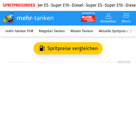
SPRITPREISINDEX
Diesel
Super E5
Super E10
Diesel
Super E5
Super E10
Diesel
powered by
Anmelden
Menü
mehr-tanken PUR
Ratgeber Tanken
Wissen Tanken
Aktuelle Spritpreise
R
Spritpreise vergleichen
ANZEIGE