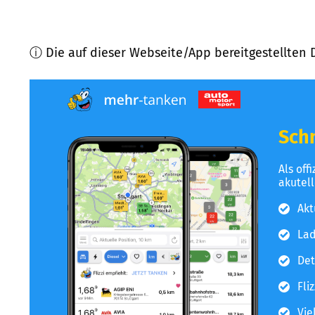
ⓘ Die auf dieser Webseite/App bereitgestellten 
Schn
Als off
akutel
Akt
Lad
Det
Fli
Vie