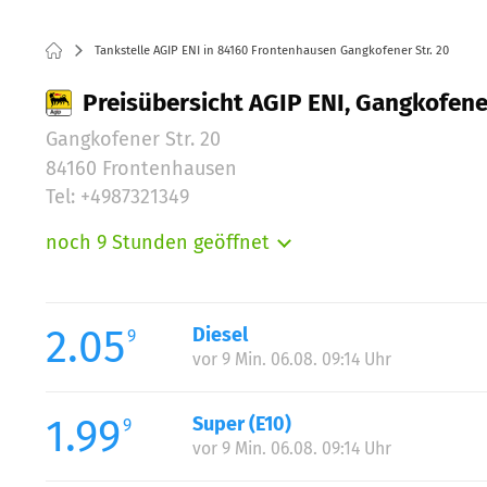
Tankstelle AGIP ENI in 84160 Frontenhausen Gangkofener Str. 20
Preisübersicht AGIP ENI, Gangkofene
Gangkofener Str. 20
84160 Frontenhausen
Tel: +4987321349
noch 9 Stunden geöffnet
Montag:
Dienstag:
Mittwoch:
2.05
Diesel
9
Donnerstag:
vor 9 Min. 06.08. 09:14 Uhr
Freitag:
Samstag:
1.99
Super (E10)
9
Sonntag:
vor 9 Min. 06.08. 09:14 Uhr
Feiertag: