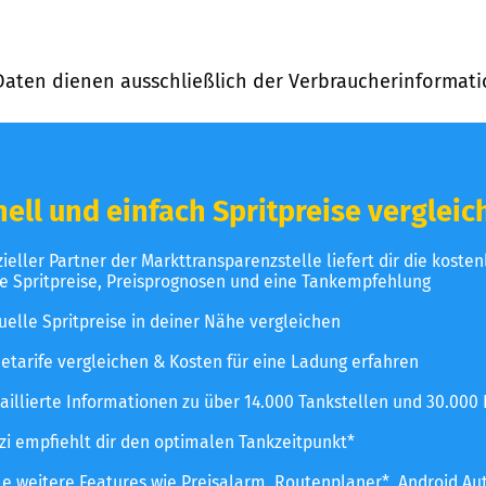
Daten dienen ausschließlich der Verbraucherinformati
ell und einfach Spritpreise vergleic
izieller Partner der Markttransparenzstelle liefert dir die koste
le Spritpreise, Preisprognosen und eine Tankempfehlung
uelle Spritpreise in deiner Nähe vergleichen
etarife vergleichen & Kosten für eine Ladung erfahren
aillierte Informationen zu über 14.000 Tankstellen und 30.000
zzi empfiehlt dir den optimalen Tankzeitpunkt*
le weitere Features wie Preisalarm, Routenplaner*, Android Au