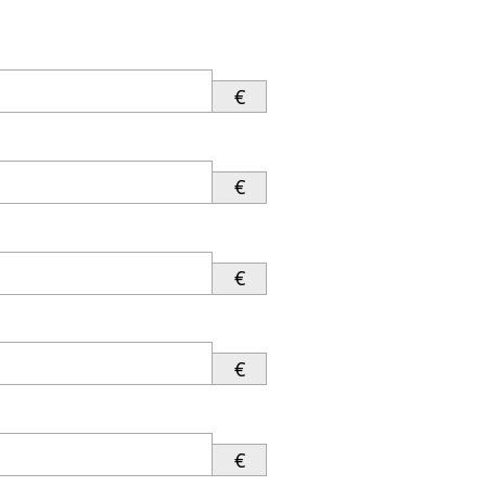
€
€
€
€
€