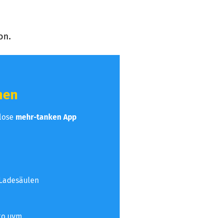
on.
hen
nlose
mehr-tanken App
 Ladesäulen
to uvm.