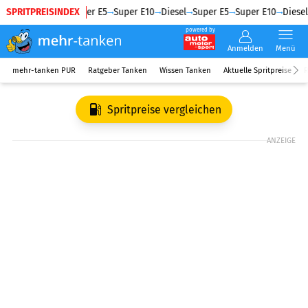
SPRITPREISINDEX
Diesel
Super E5
Super E10
Diesel
Super E5
Super E10
Diesel
powered by
Anmelden
Menü
mehr-tanken PUR
Ratgeber Tanken
Wissen Tanken
Aktuelle Spritpreise
R
Spritpreise vergleichen
ANZEIGE