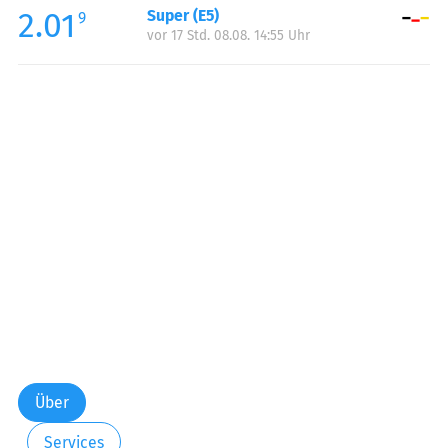
2.01
Super (E5)
Samstag:
06:00-19:00
9
vor 17 Std. 08.08. 14:55 Uhr
Über
Services