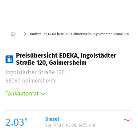
Tankstelle EDEKA in 85080 Gaimersheim Ingolstädter Straße 120
Preisübersicht EDEKA, Ingolstädter
Straße 120, Gaimersheim
Ingolstädter Straße 120
85080 Gaimersheim
Tankautomat
Montag:
06:00-22:00
Dienstag:
06:00-22:00
Mittwoch:
06:00-22:00
2.03
Diesel
9
vor 17 Std. 08.08. 14:55 Uhr
Donnerstag:
06:00-22:00
Freitag:
06:00-22:00