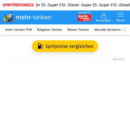
SPRITPREISINDEX
Diesel
Super E5
Super E10
Diesel
Super E5
Super E10
Diesel
powered by
Anmelden
Menü
mehr-tanken PUR
Ratgeber Tanken
Wissen Tanken
Aktuelle Spritpreise
R
Spritpreise vergleichen
ANZEIGE