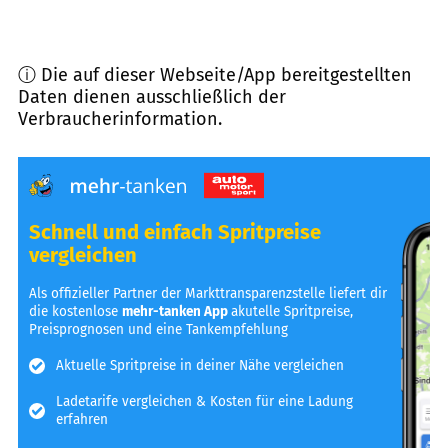
ⓘ Die auf dieser Webseite/App bereitgestellten
Daten dienen ausschließlich der
Verbraucherinformation.
Schnell und einfach Spritpreise
vergleichen
Als offizieller Partner der Markttransparenzstelle liefert dir
die kostenlose
mehr-tanken App
akutelle Spritpreise,
Preisprognosen und eine Tankempfehlung
Aktuelle Spritpreise in deiner Nähe vergleichen
Ladetarife vergleichen & Kosten für eine Ladung
erfahren