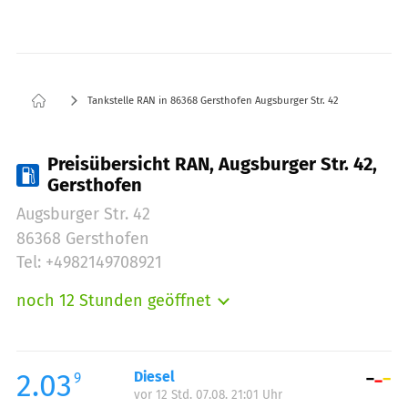
Tankstelle RAN in 86368 Gersthofen Augsburger Str. 42
Preisübersicht RAN, Augsburger Str. 42,
Gersthofen
Augsburger Str. 42
86368 Gersthofen
Tel: +4982149708921
noch 12 Stunden geöffnet
Montag:
05:00-23:59
Dienstag:
05:00-23:59
Mittwoch:
05:00-23:59
2.03
Diesel
9
vor 12 Std. 07.08. 21:01 Uhr
Donnerstag:
05:00-23:59