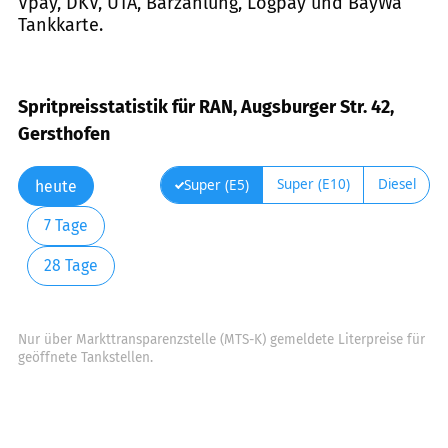
Vpay, DKV, UTA, Barzahlung, Logpay und BayWa
Tankkarte.
Spritpreisstatistik für RAN, Augsburger Str. 42,
Gersthofen
Super (E10)
Diesel
Super (E5)
heute
7 Tage
28 Tage
Nur über Markttransparenzstelle (MTS-K) gemeldete Literpreise für
geöffnete Tankstellen.