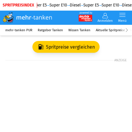
SPRITPREISINDEX
Diesel
Super E5
Super E10
Diesel
Super E5
Super E10
Diesel
powered by
Anmelden
Menü
mehr-tanken PUR
Ratgeber Tanken
Wissen Tanken
Aktuelle Spritpreise
R
Spritpreise vergleichen
ANZEIGE