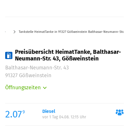
Tankstelle HeimatTanke in 91327 Gößweinstein Balthasar-Neumann-Str. 43
Preisübersicht HeimatTanke, Balthasar-
Neumann-Str. 43, Gößweinstein
Balthasar-Neumann-Str. 43
91327 Gößweinstein
Öffnungszeiten
Montag:
00:00-24:00
Dienstag:
00:00-24:00
Mittwoch:
00:00-24:00
2.07
Diesel
9
vor 1 Tag 04.08. 12:15 Uhr
Donnerstag:
00:00-24:00
Freitag:
00:00-24:00