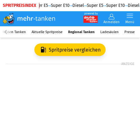
SPRITPREISINDEX
Diesel
Super E5
Super E10
Diesel
Super E5
Super E10
Diesel
powered by
Anmelden
Menü
Wissen Tanken
Aktuelle Spritpreise
Regional Tanken
Ladesäulen
Presse
Spritpreise vergleichen
ANZEIGE