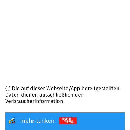
93474
Arrach
(
8,4
km Entfernung)
93486
Runding
(
9,2
km Entfernung)
93468
Miltach
(
10,0
km Entfernung)
93453
Neukirchen b. Hl. Blut
(
10,5
km Entfernung)
ⓘ Die auf dieser Webseite/App bereitgestellten
Daten dienen ausschließlich der
Verbraucherinformation.