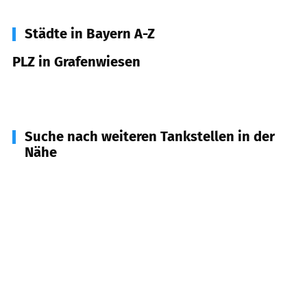
Städte in Bayern A-Z
PLZ in Grafenwiesen
93479
Grafenwiesen
Suche nach weiteren Tankstellen in der
Nähe
93485
Rimbach
(
3,5
km Entfernung)
93444
Kötzting
(
3,7
km Entfernung)
93480
Hohenwarth
(
4,3
km Entfernung)
93476
Blaibach
(
6,6
km Entfernung)
93466
Chamerau
(
8,0
km Entfernung)
93473
Arnschwang
(
8,2
km Entfernung)