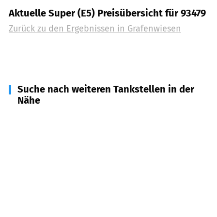
Aktuelle Super (E5) Preisübersicht für 93479
Zurück zu den Ergebnissen in
Grafenwiesen
Suche nach weiteren Tankstellen in der
Nähe
93485
Rimbach
(
3,5
km Entfernung)
93444
Kötzting
(
3,7
km Entfernung)
93480
Hohenwarth
(
4,3
km Entfernung)
93476
Blaibach
(
6,6
km Entfernung)
93466
Chamerau
(
8,0
km Entfernung)
93473
Arnschwang
(
8,2
km Entfernung)