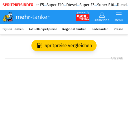
SPRITPREISINDEX
Diesel
Super E5
Super E10
Diesel
Super E5
Super E10
Diesel
powered by
Anmelden
Menü
Wissen Tanken
Aktuelle Spritpreise
Regional Tanken
Ladesäulen
Presse
Spritpreise vergleichen
ANZEIGE