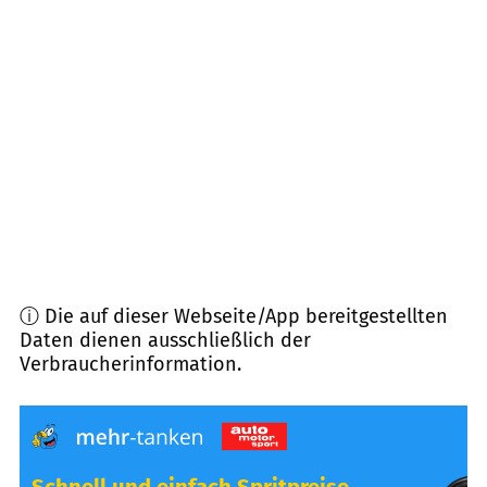
93474
Arrach
(
8,4
km Entfernung)
93486
Runding
(
9,2
km Entfernung)
93468
Miltach
(
10,0
km Entfernung)
93453
Neukirchen b. Hl. Blut
(
10,5
km Entfernung)
ⓘ Die auf dieser Webseite/App bereitgestellten
Daten dienen ausschließlich der
Verbraucherinformation.
Schnell und einfach Spritpreise