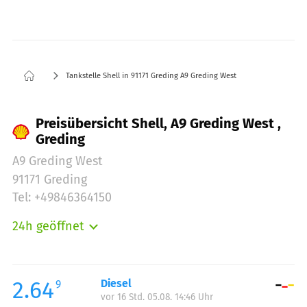
Tankstelle Shell in 91171 Greding A9 Greding West
Preisübersicht Shell, A9 Greding West ,
Greding
A9 Greding West
91171 Greding
Tel: +49846364150
24h geöffnet
Montag:
00:00-24:00
Dienstag:
00:00-24:00
Mittwoch:
00:00-24:00
2.64
Diesel
9
vor 16 Std. 05.08. 14:46 Uhr
Donnerstag:
00:00-24:00