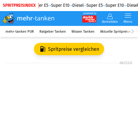
SPRITPREISINDEX
Diesel
Super E5
Super E10
Diesel
Super E5
Super E10
Diesel
powered by
Anmelden
Menü
mehr-tanken PUR
Ratgeber Tanken
Wissen Tanken
Aktuelle Spritpreise
R
Spritpreise vergleichen
ANZEIGE