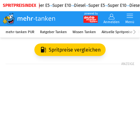
SPRITPREISINDEX
Diesel
Super E5
Super E10
Diesel
Super E5
Super E10
Diesel
powered by
Anmelden
Menü
mehr-tanken PUR
Ratgeber Tanken
Wissen Tanken
Aktuelle Spritpreise
R
Spritpreise vergleichen
ANZEIGE