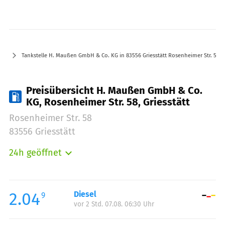
Tankstelle H. Maußen GmbH & Co. KG in 83556 Griesstätt Rosenheimer Str. 58
Preisübersicht H. Maußen GmbH & Co.
KG, Rosenheimer Str. 58, Griesstätt
Rosenheimer Str. 58
83556 Griesstätt
24h geöffnet
Montag:
00:00-24:00
Dienstag:
00:00-24:00
Mittwoch:
00:00-24:00
2.04
Diesel
9
vor 2 Std. 07.08. 06:30 Uhr
Donnerstag:
00:00-24:00
Freitag:
00:00-24:00