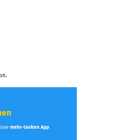
on.
hen
nlose
mehr-tanken App