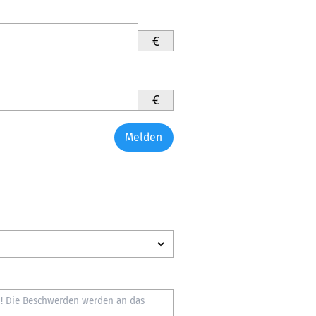
€
€
Melden