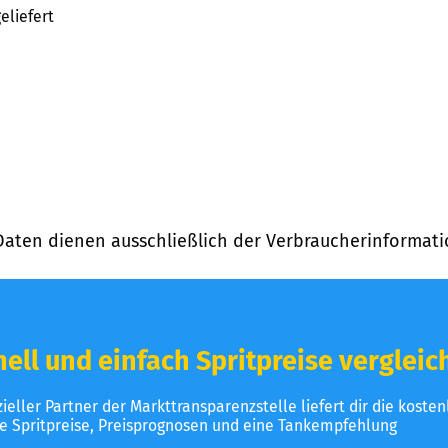
eliefert
Daten dienen ausschließlich der Verbraucherinformati
ell und einfach Spritpreise vergleic
izieller Partner der Markttransparenzstelle liefert dir die koste
le Spritpreise, Preisprognosen und eine Tankempfehlung