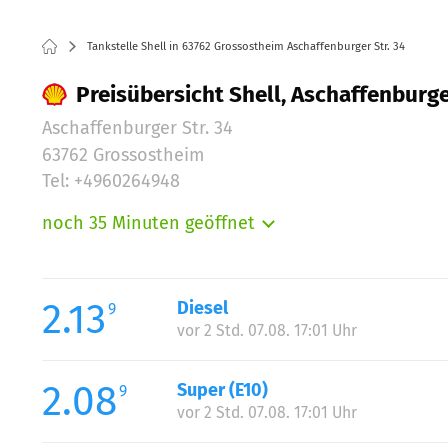
Tankstelle Shell in 63762 Grossostheim Aschaffenburger Str. 34
Preisübersicht Shell, Aschaffenburge
Aschaffenburger Str. 34
63762 Grossostheim
Tel: +4960264948
noch 35 Minuten geöffnet
Montag:
Dienstag:
Mittwoch:
2.13
Diesel
9
Donnerstag:
vor 2 Std. 07.08. 17:01 Uhr
Freitag:
Samstag:
2.08
Super (E10)
9
Sonntag:
vor 2 Std. 07.08. 17:01 Uhr
Feiertag: