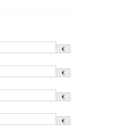
€
€
€
€