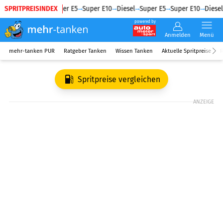
SPRITPREISINDEX
Diesel
Super E5
Super E10
Diesel
Super E5
Super E10
Diesel
powered by
Anmelden
Menü
mehr-tanken PUR
Ratgeber Tanken
Wissen Tanken
Aktuelle Spritpreise
R
Spritpreise vergleichen
ANZEIGE