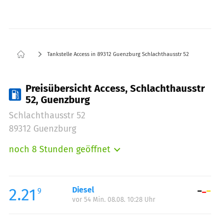
Tankstelle Access in 89312 Guenzburg Schlachthausstr 52
Preisübersicht Access, Schlachthausstr
52, Guenzburg
Schlachthausstr 52
89312 Guenzburg
noch 8 Stunden geöffnet
Montag:
05:00-22:00
Dienstag:
05:00-22:00
Mittwoch:
05:00-22:00
2.21
Diesel
9
vor 54 Min. 08.08. 10:28 Uhr
Donnerstag:
05:00-22:00
Freitag:
05:00-22:00