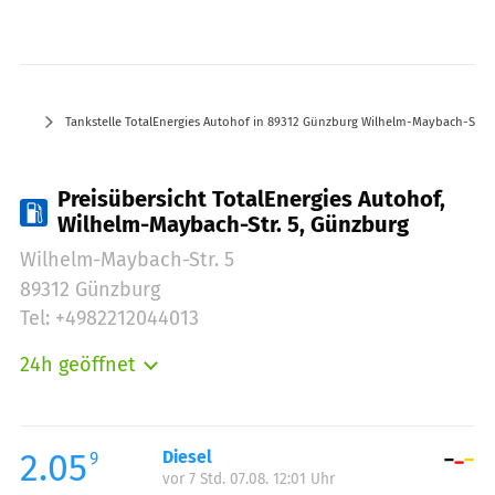
Tankstelle TotalEnergies Autohof in 89312 Günzburg Wilhelm-Maybach-Str. 
Preisübersicht TotalEnergies Autohof,
Wilhelm-Maybach-Str. 5, Günzburg
Wilhelm-Maybach-Str. 5
89312 Günzburg
Tel: +4982212044013
24h geöffnet
Montag:
00:00-24:00
Dienstag:
00:00-24:00
Mittwoch:
00:00-24:00
2.05
Diesel
9
vor 7 Std. 07.08. 12:01 Uhr
Donnerstag:
00:00-24:00