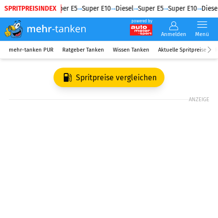
SPRITPREISINDEX
Diesel
Super E5
Super E10
Diesel
Super E5
Super E10
Diesel
powered by
Anmelden
Menü
mehr-tanken PUR
Ratgeber Tanken
Wissen Tanken
Aktuelle Spritpreise
R
Spritpreise vergleichen
ANZEIGE