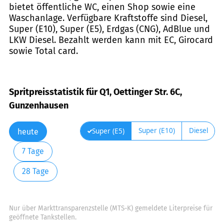
bietet öffentliche WC, einen Shop sowie eine
Waschanlage. Verfügbare Kraftstoffe sind Diesel,
Super (E10), Super (E5), Erdgas (CNG), AdBlue und
LKW Diesel. Bezahlt werden kann mit EC, Girocard
sowie Total card.
Spritpreisstatistik für Q1, Oettinger Str. 6C,
Gunzenhausen
Super (E10)
Diesel
Super (E5)
heute
7 Tage
28 Tage
Nur über Markttransparenzstelle (MTS-K) gemeldete Literpreise für
geöffnete Tankstellen.