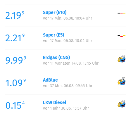
Freitag:
06:00-22:00
2.19
Super (E10)
Samstag:
07:00-22:00
9
vor 17 Min. 06.08. 10:04 Uhr
Sonntag:
08:00-22:00
Feiertag:
08:00-22:00
2.21
Super (E5)
9
vor 17 Min. 06.08. 10:04 Uhr
9.99
Erdgas (CNG)
9
vor 11 Monaten 14.08. 13:15 Uhr
1.09
AdBlue
9
vor 37 Min. 06.08. 09:45 Uhr
0.15
LKW Diesel
4
vor 1 Jahr 30.06. 15:57 Uhr