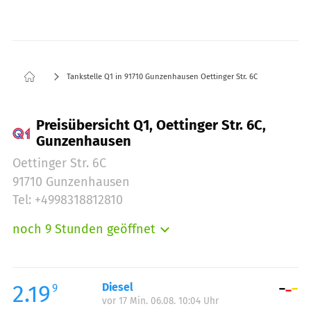
Tankstelle Q1 in 91710 Gunzenhausen Oettinger Str. 6C
Preisübersicht Q1, Oettinger Str. 6C,
Gunzenhausen
Oettinger Str. 6C
91710 Gunzenhausen
Tel: +4998318812810
noch 9 Stunden geöffnet
Montag:
06:00-22:00
Dienstag:
06:00-22:00
Mittwoch:
06:00-22:00
2.19
Diesel
9
vor 17 Min. 06.08. 10:04 Uhr
Donnerstag:
06:00-22:00