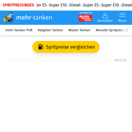
SPRITPREISINDEX
Diesel
Super E5
Super E10
Diesel
Super E5
Super E10
Diesel
powered by
Anmelden
Menü
mehr-tanken PUR
Ratgeber Tanken
Wissen Tanken
Aktuelle Spritpreise
R
Spritpreise vergleichen
ANZEIGE