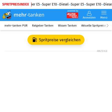
SPRITPREISINDEX
Diesel
Super E5
Super E10
Diesel
Super E5
Super E10
Diesel
powered by
Anmelden
Menü
mehr-tanken PUR
Ratgeber Tanken
Wissen Tanken
Aktuelle Spritpreise
R
Spritpreise vergleichen
ANZEIGE