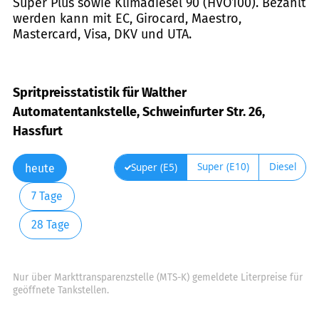
Super Plus sowie Klimadiesel 90 (HVO100). Bezahlt
werden kann mit EC, Girocard, Maestro,
Mastercard, Visa, DKV und UTA.
Spritpreisstatistik für Walther
Automatentankstelle, Schweinfurter Str. 26,
Hassfurt
Super (E10)
Diesel
Super (E5)
heute
7 Tage
28 Tage
Nur über Markttransparenzstelle (MTS-K) gemeldete Literpreise für
geöffnete Tankstellen.