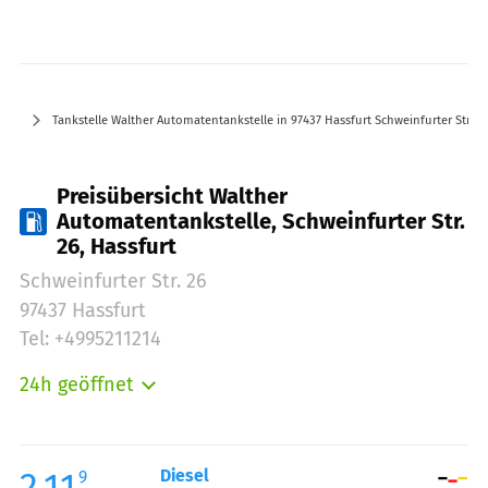
Tankstelle Walther Automatentankstelle in 97437 Hassfurt Schweinfurter Str. 2
Preisübersicht Walther
Automatentankstelle, Schweinfurter Str.
26, Hassfurt
Schweinfurter Str. 26
97437 Hassfurt
Tel: +4995211214
24h geöffnet
Montag:
00:00-23:59
Dienstag:
00:00-23:59
Mittwoch:
00:00-23:59
2.11
Diesel
9