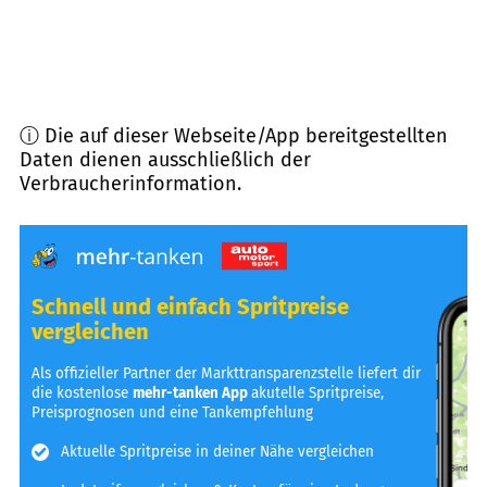
ⓘ Die auf dieser Webseite/App bereitgestellten
Daten dienen ausschließlich der
Verbraucherinformation.
Schnell und einfach Spritpreise
vergleichen
Als offizieller Partner der Markttransparenzstelle liefert dir
die kostenlose
mehr-tanken App
akutelle Spritpreise,
Preisprognosen und eine Tankempfehlung
Aktuelle Spritpreise in deiner Nähe vergleichen