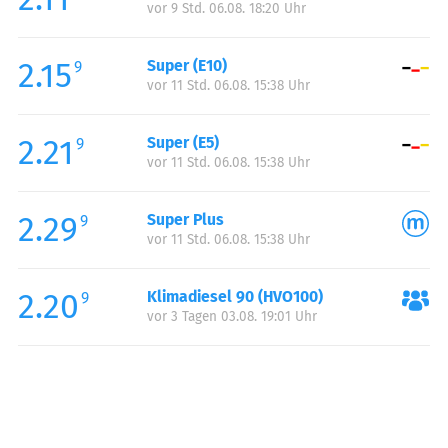
vor 9 Std. 06.08. 18:20 Uhr
Donnerstag:
00:00-23:59
Freitag:
00:00-23:59
2.15
Super (E10)
Samstag:
00:00-23:59
9
vor 11 Std. 06.08. 15:38 Uhr
Sonntag:
00:00-23:59
2.21
Super (E5)
9
vor 11 Std. 06.08. 15:38 Uhr
2.29
Super Plus
9
vor 11 Std. 06.08. 15:38 Uhr
2.20
Klimadiesel 90 (HVO100)
9
vor 3 Tagen 03.08. 19:01 Uhr