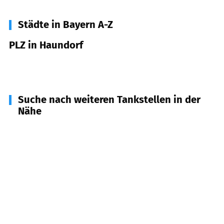
Städte in Bayern A-Z
PLZ in Haundorf
91729
Haundorf
Suche nach weiteren Tankstellen in der
Nähe
91720
Absberg
(
4,9
km Entfernung)
91734
Mitteleschenbach
(
5,3
km Entfernung)
91735
Muhr a. See
(
5,5
km Entfernung)
91738
Pfofeld
(
7,4
km Entfernung)
91710
Gunzenhausen
(
7,7
km Entfernung)
91639
Wolframs-Eschenbach
(
7,7
km Entfernung)