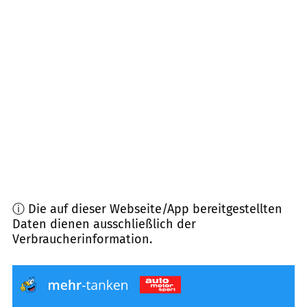
91732
Merkendorf
(
8,7
km Entfernung)
91174
Spalt
(
9,0
km Entfernung)
91741
Theilenhofen
(
10,0
km Entfernung)
91737
Ornbau
(
10,2
km Entfernung)
ⓘ Die auf dieser Webseite/App bereitgestellten
Daten dienen ausschließlich der
Verbraucherinformation.