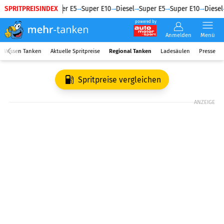
SPRITPREISINDEX
Diesel
Super E5
Super E10
Diesel
Super E5
Super E10
Diesel
powered by
Anmelden
Menü
Wissen Tanken
Aktuelle Spritpreise
Regional Tanken
Ladesäulen
Presse
Spritpreise vergleichen
ANZEIGE