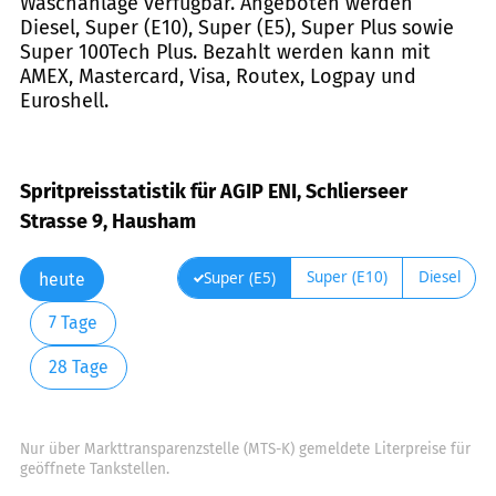
Waschanlage verfügbar. Angeboten werden
Diesel, Super (E10), Super (E5), Super Plus sowie
Super 100Tech Plus. Bezahlt werden kann mit
AMEX, Mastercard, Visa, Routex, Logpay und
Euroshell.
Spritpreisstatistik für AGIP ENI, Schlierseer
Strasse 9, Hausham
Super (E10)
Diesel
Super (E5)
heute
7 Tage
28 Tage
Nur über Markttransparenzstelle (MTS-K) gemeldete Literpreise für
geöffnete Tankstellen.