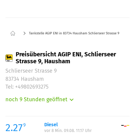
Tankstelle AGIP ENI in 83734 Hausham Schlierseer Strasse 9
Preisübersicht AGIP ENI, Schlierseer
Strasse 9, Hausham
Schlierseer Strasse 9
83734 Hausham
Tel: +49802693275
noch 9 Stunden geöffnet
Montag:
05:00-23:00
Dienstag:
05:00-23:00
Mittwoch:
05:00-23:00
2.27
Diesel
9
vor 8 Min. 09.08. 11:17 Uhr
Donnerstag:
05:00-23:00