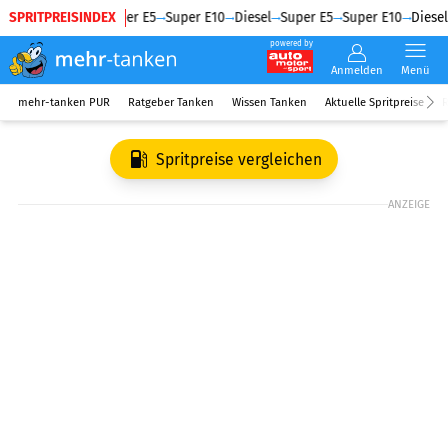
SPRITPREISINDEX
Diesel
Super E5
Super E10
Diesel
Super E5
Super E10
Diesel
powered by
Anmelden
Menü
mehr-tanken PUR
Ratgeber Tanken
Wissen Tanken
Aktuelle Spritpreise
R
Spritpreise vergleichen
ANZEIGE