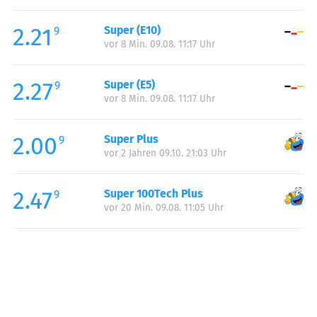
Freitag:
05:00-23:00
2.21
Super (E10)
Samstag:
05:00-23:00
9
vor 8 Min. 09.08. 11:17 Uhr
Sonntag:
06:30-23:00
Feiertag:
06:30-23:00
2.27
Super (E5)
9
vor 8 Min. 09.08. 11:17 Uhr
2.00
Super Plus
9
vor 2 Jahren 09.10. 21:03 Uhr
2.47
Super 100Tech Plus
9
vor 20 Min. 09.08. 11:05 Uhr