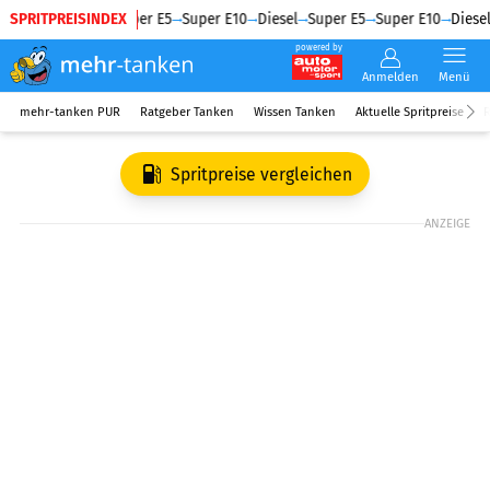
SPRITPREISINDEX
Diesel
Super E5
Super E10
Diesel
Super E5
Super E10
Diesel
powered by
Anmelden
Menü
mehr-tanken PUR
Ratgeber Tanken
Wissen Tanken
Aktuelle Spritpreise
R
Spritpreise vergleichen
ANZEIGE