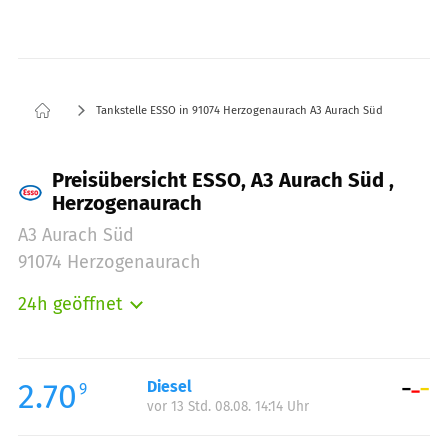
Tankstelle ESSO in 91074 Herzogenaurach A3 Aurach Süd
Preisübersicht ESSO, A3 Aurach Süd ,
Herzogenaurach
A3 Aurach Süd
91074 Herzogenaurach
24h geöffnet
Montag:
00:00-24:00
Dienstag:
00:00-24:00
Mittwoch:
00:00-24:00
2.70
Diesel
9
vor 13 Std. 08.08. 14:14 Uhr
Donnerstag:
00:00-24:00
Freitag:
00:00-24:00