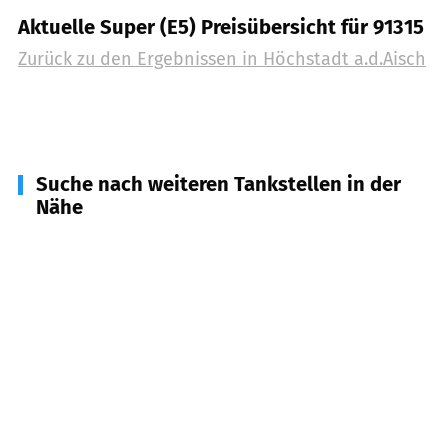
Aktuelle Super (E5) Preisübersicht für 91315
Zurück zu den Ergebnissen in
Höchstadt a.d.Aisch
Suche nach weiteren Tankstellen in der
Nähe
91350
Gremsdorf
(
3,6
km Entfernung)
91325
Adelsdorf
(
4,8
km Entfernung)
91475
Lonnerstadt
(
6,4
km Entfernung)
96178
Pommersfelden
(
6,6
km Entfernung)
96172
Mühlhausen
(
7,1
km Entfernung)
91341
Röttenbach
(
8,0
km Entfernung)