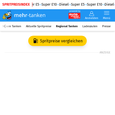
SPRITPREISINDEX
Diesel
Super E5
Super E10
Diesel
Super E5
Super E10
Diesel
powered by
Anmelden
Menü
Wissen Tanken
Aktuelle Spritpreise
Regional Tanken
Ladesäulen
Presse
Spritpreise vergleichen
ANZEIGE