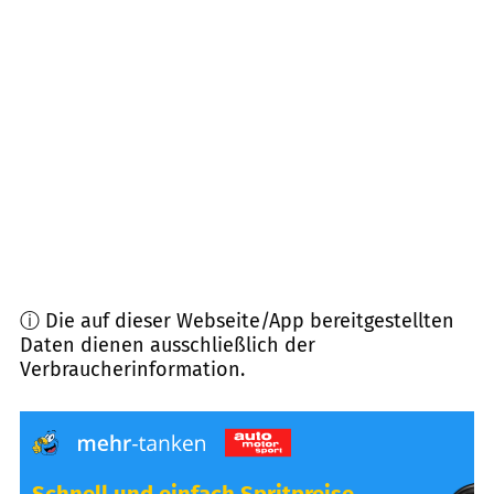
91334
Hemhofen
(
8,4
km Entfernung)
96193
Wachenroth
(
9,4
km Entfernung)
91093
Heßdorf
(
9,6
km Entfernung)
91085
Weisendorf
(
9,9
km Entfernung)
ⓘ Die auf dieser Webseite/App bereitgestellten
Daten dienen ausschließlich der
Verbraucherinformation.
Schnell und einfach Spritpreise