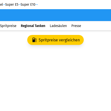
el
Super E5
Super E10
Spritpreise
Regional Tanken
Ladesäulen
Presse
Spritpreise vergleichen