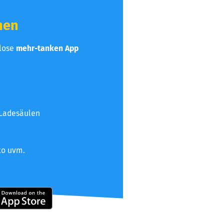
hen
nlose
mehr-tanken App
 Ladesäulen
to uvm.