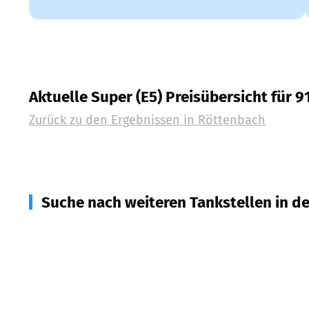
Aktuelle Super (E5) Preisübersicht für 9
Zurück zu den Ergebnissen in
Röttenbach
Suche nach weiteren Tankstellen in d
91334
Hemhofen
(
2,9
km Entfernung)
91093
Heßdorf
(
3,7
km Entfernung)
91096
Möhrendorf/Mark
(
4,5
km Entfernung)
91325
Adelsdorf
(
4,8
km Entfernung)