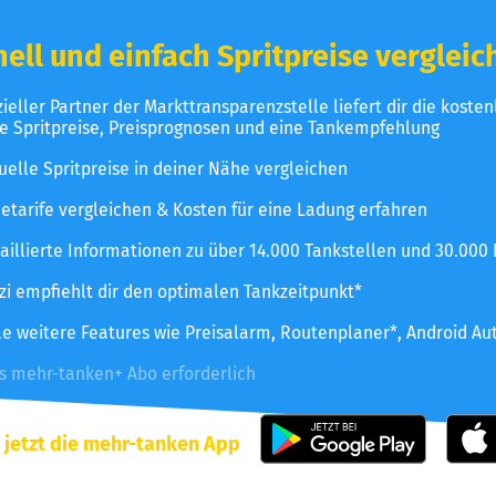
ell und einfach Spritpreise vergleic
izieller Partner der Markttransparenzstelle liefert dir die koste
le Spritpreise, Preisprognosen und eine Tankempfehlung
uelle Spritpreise in deiner Nähe vergleichen
etarife vergleichen & Kosten für eine Ladung erfahren
aillierte Informationen zu über 14.000 Tankstellen und 30.000
zzi empfiehlt dir den optimalen Tankzeitpunkt*
le weitere Features wie Preisalarm, Routenplaner*, Android Au
es mehr-tanken+ Abo erforderlich
 jetzt die mehr-tanken App