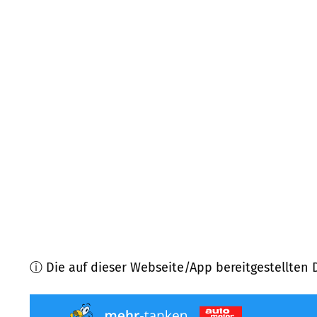
91350
Gremsdorf
(
5,3
km Entfernung)
91336
Heroldsbach
(
5,4
km Entfernung)
91091
Großenseebach
(
5,7
km Entfernung)
91353
Hausen
(
8,0
km Entfernung)
91315
Höchstadt a.d.Aisch
(
8,0
km Entfernung)
91083
Baiersdorf
(
8,1
km Entfernung)
ⓘ Die auf dieser Webseite/App bereitgestellten 