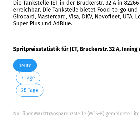
Die Tankstelle JET in der Bruckerstr. 32 A in 822
erreichbar. Die Tankstelle bietet Food-to-go und
Girocard, Mastercard, Visa, DKV, Novofleet, UTA, L
Super Plus und AdBlue.
Spritpreisstatistik für JET, Bruckerstr. 32 A, Inn
heute
7 Tage
28 Tage
Nur über Markttransparenzstelle (MTS-K) gemeldete Liter