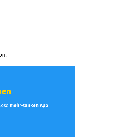
on.
hen
nlose
mehr-tanken App