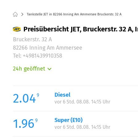
Tankstelle JET in 82266 Inning Am Ammersee Bruckerstr. 32 A
Preisübersicht JET, Bruckerstr. 32 A
Bruckerstr. 32 A
82266 Inning Am Ammersee
Tel: +4981439910358
24h geöffnet
Montag:
Dienstag:
Mittwoch:
2.04
Diesel
9
Donnerstag:
vor 6 Std. 08.08. 14:15 Uhr
Freitag:
Samstag:
1.96
Super (E10)
9
Sonntag:
vor 6 Std. 08.08. 14:15 Uhr
Feiertag: