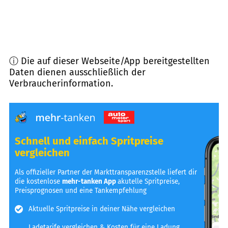
ⓘ Die auf dieser Webseite/App bereitgestellten
Daten dienen ausschließlich der
Verbraucherinformation.
Schnell und einfach Spritpreise
vergleichen
Als offizieller Partner der Markttransparenzstelle liefert dir
die kostenlose
mehr-tanken App
akutelle Spritpreise,
Preisprognosen und eine Tankempfehlung
Aktuelle Spritpreise in deiner Nähe vergleichen
Ladetarife vergleichen & Kosten für eine Ladung