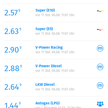
Freitag:
00:00-24:00
2.57
Super (E10)
Samstag:
00:00-24:00
9
vor 11 Std. 06.08. 11:07 Uhr
Sonntag:
00:00-24:00
Feiertag:
00:00-24:00
2.63
Super (E5)
9
vor 11 Std. 06.08. 11:07 Uhr
2.90
V-Power Racing
9
vor 11 Std. 06.08. 11:07 Uhr
2.88
V-Power Diesel
9
vor 11 Std. 06.08. 11:07 Uhr
2.64
LKW Diesel
9
vor 11 Std. 06.08. 11:07 Uhr
1.44
Autogas (LPG)
9
vor 4 Monaten 31.03. 22:26 Uhr