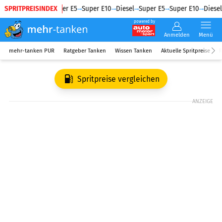
SPRITPREISINDEX
Diesel
Super E5
Super E10
Diesel
Super E5
Super E10
Diesel
powered by
Anmelden
Menü
mehr-tanken PUR
Ratgeber Tanken
Wissen Tanken
Aktuelle Spritpreise
R
Spritpreise vergleichen
ANZEIGE