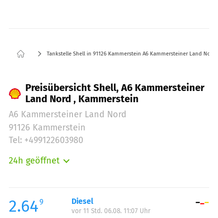
Tankstelle Shell in 91126 Kammerstein A6 Kammersteiner Land Nord
Preisübersicht Shell, A6 Kammersteiner
Land Nord , Kammerstein
A6 Kammersteiner Land Nord
91126 Kammerstein
Tel: +499122603980
24h geöffnet
Montag:
00:00-24:00
Dienstag:
00:00-24:00
Mittwoch:
00:00-24:00
2.64
Diesel
9
vor 11 Std. 06.08. 11:07 Uhr
Donnerstag:
00:00-24:00