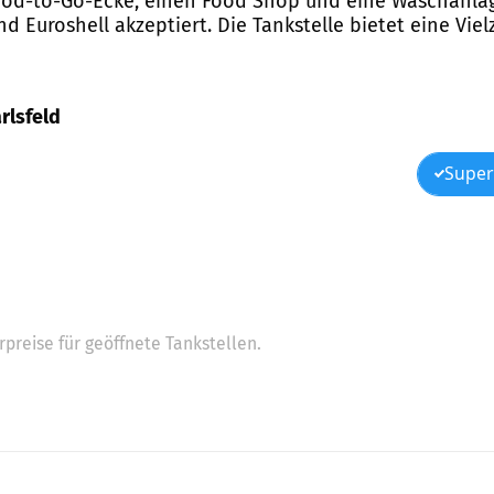
e Food-to-Go-Ecke, einen Food Shop und eine Waschanl
 Euroshell akzeptiert. Die Tankstelle bietet eine Viel
arlsfeld
Super
preise für geöffnete Tankstellen.