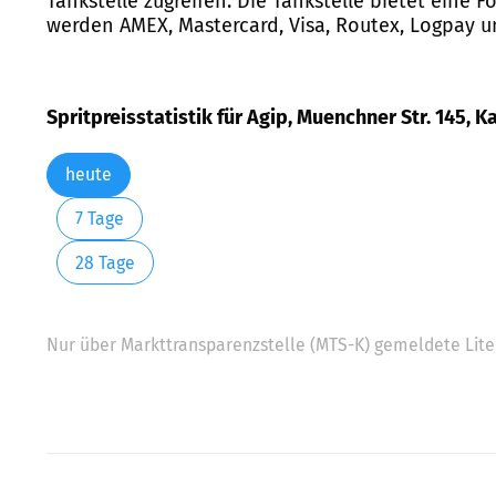
Tankstelle zugreifen. Die Tankstelle bietet ein
werden AMEX, Mastercard, Visa, Routex, Logpay und
Spritpreisstatistik für Agip, Muenchner Str. 145, K
heute
7 Tage
28 Tage
Nur über Markttransparenzstelle (MTS-K) gemeldete Liter