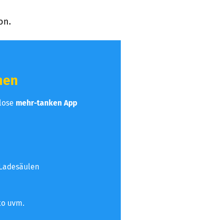
on.
hen
nlose
mehr-tanken App
 Ladesäulen
to uvm.