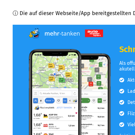
ⓘ Die auf dieser Webseite/App bereitgestellten 
Schn
Als off
akutel
Akt
Lad
Det
Fli
Vie