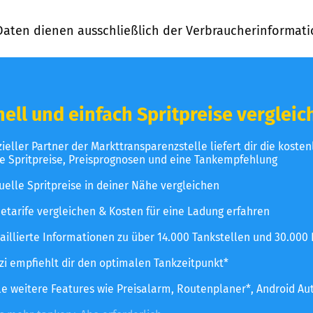
Daten dienen ausschließlich der Verbraucherinformati
ell und einfach Spritpreise vergleic
izieller Partner der Markttransparenzstelle liefert dir die koste
le Spritpreise, Preisprognosen und eine Tankempfehlung
uelle Spritpreise in deiner Nähe vergleichen
etarife vergleichen & Kosten für eine Ladung erfahren
aillierte Informationen zu über 14.000 Tankstellen und 30.000
zzi empfiehlt dir den optimalen Tankzeitpunkt*
le weitere Features wie Preisalarm, Routenplaner*, Android Au