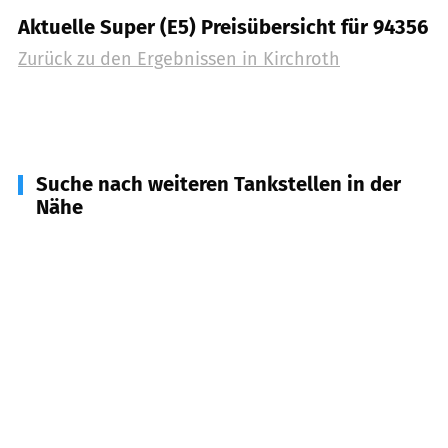
Aktuelle Super (E5) Preisübersicht für 94356
Zurück zu den Ergebnissen in
Kirchroth
Suche nach weiteren Tankstellen in der
Nähe
94345
Aholfing
(
3,8
km Entfernung)
94377
Steinach
(
6,2
km Entfernung)
94350
Falkenfels
(
7,4
km Entfernung)
94348
Atting
(
7,5
km Entfernung)
94365
Parkstetten
(
7,6
km Entfernung)
94369
Rain
(
7,9
km Entfernung)