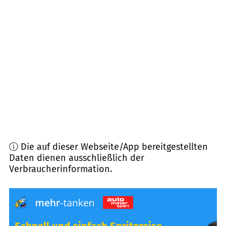
94347
Ascha
(
8,4
km Entfernung)
93086
Wörth an der Donau
(
8,8
km Entfernung)
94344
Wiesenfelden
(
9,0
km Entfernung)
94315
Straubing
(
9,5
km Entfernung)
ⓘ Die auf dieser Webseite/App bereitgestellten
Daten dienen ausschließlich der
Verbraucherinformation.
Schnell und einfach Spritpreise