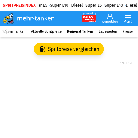
SPRITPREISINDEX
Diesel
Super E5
Super E10
Diesel
Super E5
Super E10
Diesel
powered by
Anmelden
Menü
Wissen Tanken
Aktuelle Spritpreise
Regional Tanken
Ladesäulen
Presse
Spritpreise vergleichen
ANZEIGE