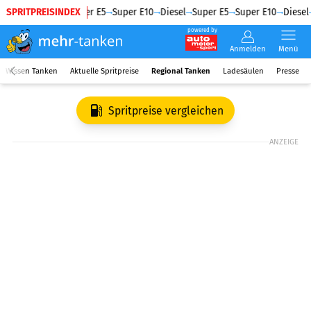
SPRITPREISINDEX
Diesel
Super E5
Super E10
Diesel
Super E5
Super E10
Diesel
powered by
Anmelden
Menü
Wissen Tanken
Aktuelle Spritpreise
Regional Tanken
Ladesäulen
Presse
Spritpreise vergleichen
ANZEIGE