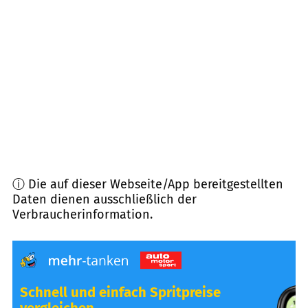
93102
Pfatter
(
8,9
km Entfernung)
94351
Feldkirchen
(
9,3
km Entfernung)
94333
Geiselhöring
(
9,9
km Entfernung)
ⓘ Die auf dieser Webseite/App bereitgestellten
Daten dienen ausschließlich der
Verbraucherinformation.
Schnell und einfach Spritpreise
vergleichen