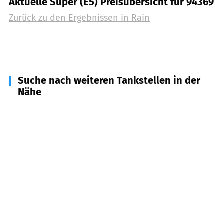
Aktuelle Super (E5) Preisübersicht für 94369
Zurück zu den Ergebnissen in
Rain
Suche nach weiteren Tankstellen in der
Nähe
94348
Atting
(
3,0
km Entfernung)
94368
Perkam
(
3,9
km Entfernung)
93099
Mötzing
(
4,2
km Entfernung)
94345
Aholfing
(
4,5
km Entfernung)
94356
Kirchroth
(
7,9
km Entfernung)
93104
Sünching
(
8,3
km Entfernung)
94315
Straubing
(
8,7
km Entfernung)