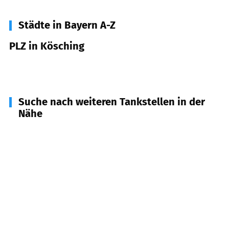
Städte in Bayern A-Z
PLZ in Kösching
85092
Kösching
Suche nach weiteren Tankstellen in der
Nähe
85120
Hepberg
(
4,4
km Entfernung)
85134
Stammham
(
5,1
km Entfernung)
85101
Lenting
(
5,6
km Entfernung)
85129
Oberdolling
(
5,7
km Entfernung)
85098
Großmehring
(
6,4
km Entfernung)
85055
Ingolstadt
(
7,7
km Entfernung)