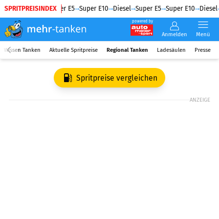
SPRITPREISINDEX
Diesel
Super E5
Super E10
Diesel
Super E5
Super E10
Diesel
powered by
Anmelden
Menü
Wissen Tanken
Aktuelle Spritpreise
Regional Tanken
Ladesäulen
Presse
Spritpreise vergleichen
ANZEIGE