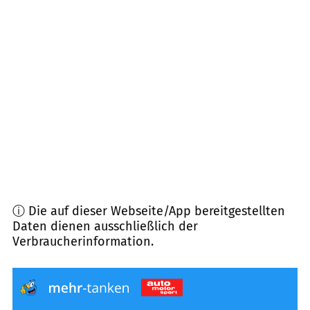
85139
Wettstetten
(
7,9
km Entfernung)
93349
Mindelstetten
(
8,8
km Entfernung)
85088
Vohburg a.d. Donau
(
10,1
km Entfernung)
85057
Ingolstadt
(
10,5
km Entfernung)
ⓘ Die auf dieser Webseite/App bereitgestellten
Daten dienen ausschließlich der
Verbraucherinformation.