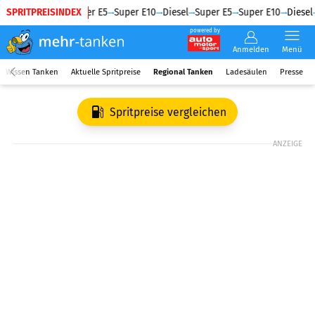
SPRITPREISINDEX
Diesel
Super E5
Super E10
Diesel
Super E5
Super E10
Diesel
powered by
Anmelden
Menü
Wissen Tanken
Aktuelle Spritpreise
Regional Tanken
Ladesäulen
Presse
Spritpreise vergleichen
ANZEIGE