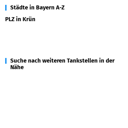
Städte in Bayern A-Z
PLZ in Krün
82493
Krün
82494
Krün
Suche nach weiteren Tankstellen in der
Nähe
82481
Mittenwald
(
7,1
km Entfernung)
82499
Wallgau
(
9,2
km Entfernung)
82490
Farchant
(
9,8
km Entfernung)
82496
Oberau
(
10,4
km Entfernung)
82438
Eschenlohe
(
12,3
km Entfernung)