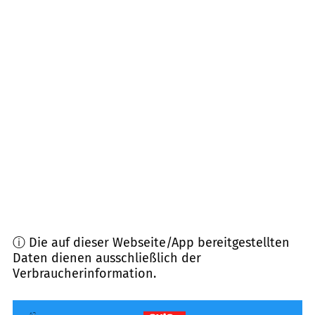
82467
Garmisch-Partenkirchen
(
12,3
km
Entfernung)
82491
Grainau
(
15,0
km Entfernung)
82432
Walchensee
(
15,8
km Entfernung)
82488
Ettal
(
16,2
km Entfernung)
82487
Oberammergau
(
16,7
km Entfernung)
ⓘ Die auf dieser Webseite/App bereitgestellten
Daten dienen ausschließlich der
Verbraucherinformation.