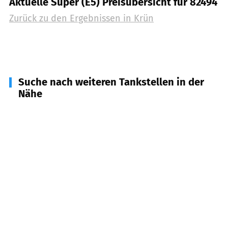
Aktuelle Super (E5) Preisübersicht für 82494
Zurück zu den Ergebnissen in
Krün
Suche nach weiteren Tankstellen in der
Nähe
82499
Wallgau
(
4,3
km Entfernung)
82481
Mittenwald
(
6,8
km Entfernung)
82438
Eschenlohe
(
8,8
km Entfernung)
82496
Oberau
(
9,0
km Entfernung)
82490
Farchant
(
10,3
km Entfernung)
82432
Walchensee
(
10,9
km Entfernung)
82441
Ohlstadt
(
13,3
km Entfernung)