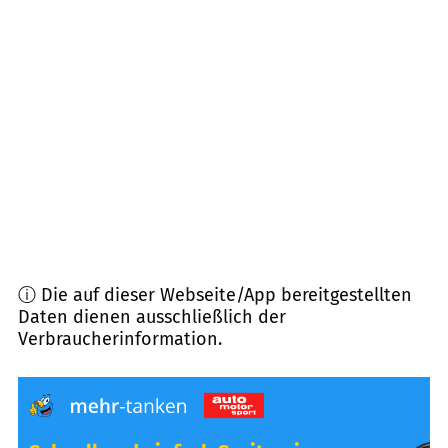
82467
Garmisch-Partenkirchen
(
14,9
km
Entfernung)
82445
Schwaigen
(
15,1
km Entfernung)
82444
Schlehdorf
(
15,7
km Entfernung)
ⓘ Die auf dieser Webseite/App bereitgestellten
Daten dienen ausschließlich der
Verbraucherinformation.