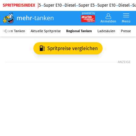
SPRITPREISINDEX
Diesel
Super E5
Super E10
Diesel
Super E5
Super E10
Diesel
Su
powered by
Anmelden
Menü
Wissen Tanken
Aktuelle Spritpreise
Regional Tanken
Ladesäulen
Presse
Spritpreise vergleichen
ANZEIGE