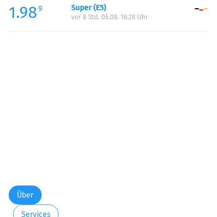
1.98
Super (E5)
Samstag:
00:00-23:59
9
vor 8 Std. 06.08. 16:28 Uhr
Sonntag:
00:00-23:59
Feiertag:
00:00-23:59
Über
Services