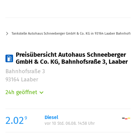
Tankstelle Autohaus Schneeberger GmbH & Co. KG in 93164 Laaber Bahnhofsraß
Preisübersicht Autohaus Schneeberger
GmbH & Co. KG, Bahnhofsraße 3, Laaber
Bahnhofsraße 3
93164 Laaber
24h geöffnet
Montag:
00:00-23:59
Dienstag:
00:00-23:59
Mittwoch:
00:00-23:59
2.02
Diesel
9
vor 10 Std. 06.08. 14:58 Uhr
Donnerstag:
00:00-23:59
Freitag:
00:00-23:59