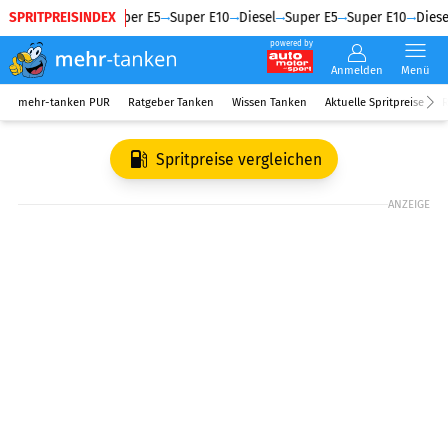
SPRITPREISINDEX
Diesel
Super E5
Super E10
Diesel
Super E5
Super E10
Diese
powered by
Anmelden
Menü
mehr-tanken PUR
Ratgeber Tanken
Wissen Tanken
Aktuelle Spritpreise
R
Spritpreise vergleichen
ANZEIGE