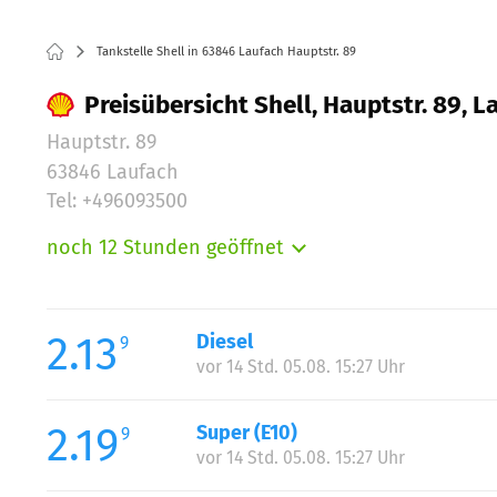
Tankstelle Shell in 63846 Laufach Hauptstr. 89
Preisübersicht Shell, Hauptstr. 89, L
Hauptstr. 89
63846 Laufach
Tel: +496093500
noch 12 Stunden geöffnet
Montag:
Dienstag:
Mittwoch:
2.13
Diesel
9
Donnerstag:
vor 14 Std. 05.08. 15:27 Uhr
Freitag:
Samstag:
2.19
Super (E10)
9
Sonntag:
vor 14 Std. 05.08. 15:27 Uhr
Feiertag: