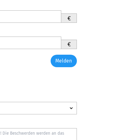
€
€
Melden