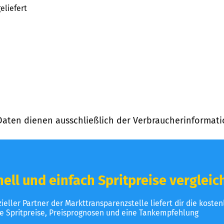
eliefert
Daten dienen ausschließlich der Verbraucherinformati
ell und einfach Spritpreise vergleic
izieller Partner der Markttransparenzstelle liefert dir die koste
le Spritpreise, Preisprognosen und eine Tankempfehlung