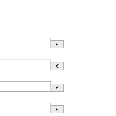
€
€
€
€