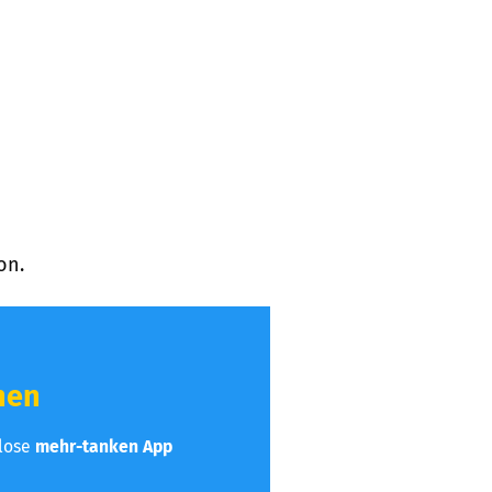
on.
hen
nlose
mehr-tanken App