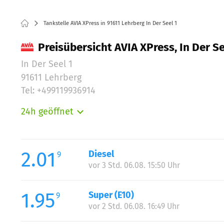
Tankstelle AVIA XPress in 91611 Lehrberg In Der Seel 1
Preisübersicht AVIA XPress, In Der Se
In Der Seel 1
91611 Lehrberg
Tel: +499119936914
24h geöffnet
Montag:
Dienstag:
Mittwoch:
2.01
Diesel
9
Donnerstag:
vor 3 Std. 06.08. 15:50 Uhr
Freitag:
Samstag:
1.95
Super (E10)
9
Sonntag:
vor 2 Std. 06.08. 16:49 Uhr