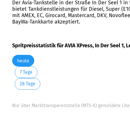
Der Avia-Tankstelle in der Straße In Der Seel 1 i
bietet Tankdienstleistungen für Diesel, Super (E1
mit AMEX, EC, Girocard, Mastercard, DKV, Novoflee
BayWa-Tankkarte akzeptiert.
Spritpreisstatistik für AVIA XPress, In Der Seel 1, 
heute
7 Tage
28 Tage
Nur über Markttransparenzstelle (MTS-K) gemeldete Liter