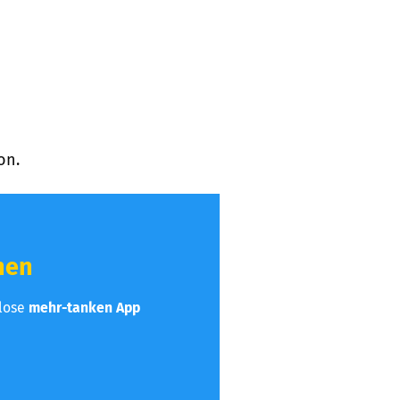
on.
hen
nlose
mehr-tanken App