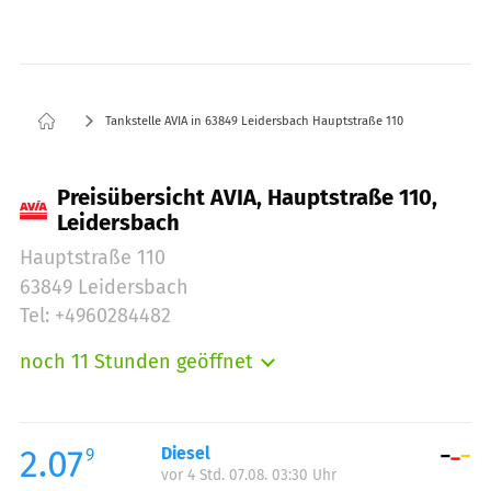
Tankstelle AVIA in 63849 Leidersbach Hauptstraße 110
Preisübersicht AVIA, Hauptstraße 110,
Leidersbach
Hauptstraße 110
63849 Leidersbach
Tel: +4960284482
noch 11 Stunden geöffnet
Montag:
06:00-22:00
Dienstag:
06:00-22:00
Mittwoch:
06:00-22:00
2.07
Diesel
9
vor 4 Std. 07.08. 03:30 Uhr
Donnerstag:
06:00-22:00