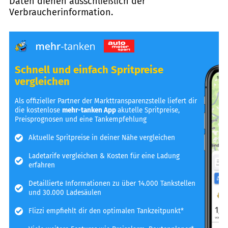
Daten dienen ausschließlich der
Verbraucherinformation.
Schnell und einfach Spritpreise
vergleichen
Als offizieller Partner der Markttransparenzstelle liefert dir
die kostenlose
mehr-tanken App
akutelle Spritpreise,
Preisprognosen und eine Tankempfehlung
Aktuelle Spritpreise in deiner Nähe vergleichen
Ladetarife vergleichen & Kosten für eine Ladung
erfahren
Detaillierte Informationen zu über 14.000 Tankstellen
und 30.000 Ladesäulen
Flizzi empfiehlt dir den optimalen Tankzeitpunkt*