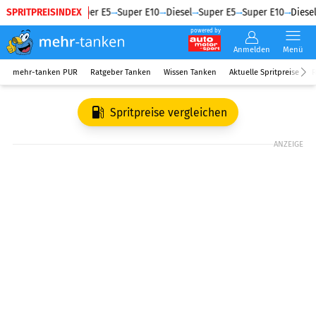
SPRITPREISINDEX
Diesel
Super E5
Super E10
Diesel
Super E5
Super E10
Diesel
powered by
Anmelden
Menü
mehr-tanken PUR
Ratgeber Tanken
Wissen Tanken
Aktuelle Spritpreise
R
Spritpreise vergleichen
ANZEIGE