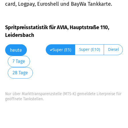
card, Logpay, Euroshell und BayWa Tankkarte.
Spritpreisstatistik für AVIA, Hauptstraße 110,
Leidersbach
Super (E10)
Diesel
Super (E5)
heute
7 Tage
28 Tage
Nur über Markttransparenzstelle (MTS-K) gemeldete Literpreise für
geöffnete Tankstellen.