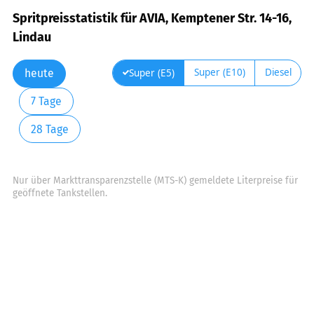
Spritpreisstatistik für AVIA, Kemptener Str. 14-16,
Lindau
Super (E10)
Diesel
Super (E5)
heute
7 Tage
28 Tage
Nur über Markttransparenzstelle (MTS-K) gemeldete Literpreise für
geöffnete Tankstellen.