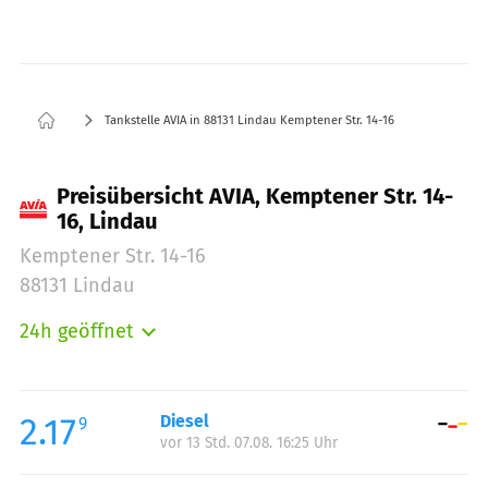
Tankstelle AVIA in 88131 Lindau Kemptener Str. 14-16
Preisübersicht AVIA, Kemptener Str. 14-
16, Lindau
Kemptener Str. 14-16
88131 Lindau
24h geöffnet
Montag:
00:00-23:59
Dienstag:
00:00-23:59
Mittwoch:
00:00-23:59
2.17
Diesel
9
vor 13 Std. 07.08. 16:25 Uhr
Donnerstag:
00:00-23:59
Freitag:
00:00-23:59