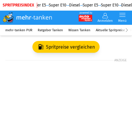
SPRITPREISINDEX
Diesel
Super E5
Super E10
Diesel
Super E5
Super E10
Diesel
powered by
Anmelden
Menü
mehr-tanken PUR
Ratgeber Tanken
Wissen Tanken
Aktuelle Spritpreise
R
Spritpreise vergleichen
ANZEIGE