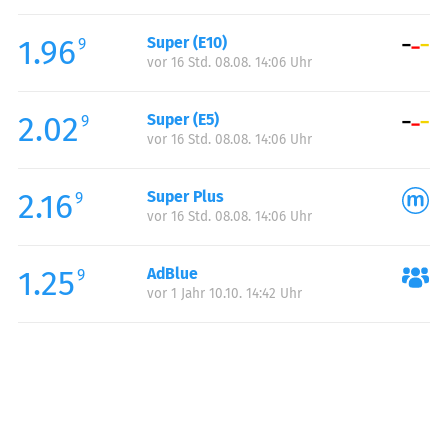
Freitag:
05:00-23:00
1.96
Super (E10)
Samstag:
06:00-23:00
9
vor 16 Std. 08.08. 14:06 Uhr
Sonntag:
07:00-23:00
2.02
Super (E5)
9
vor 16 Std. 08.08. 14:06 Uhr
2.16
Super Plus
9
vor 16 Std. 08.08. 14:06 Uhr
1.25
AdBlue
9
vor 1 Jahr 10.10. 14:42 Uhr