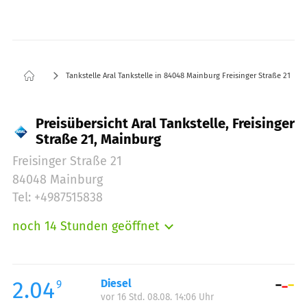
Tankstelle Aral Tankstelle in 84048 Mainburg Freisinger Straße 21
Preisübersicht Aral Tankstelle, Freisinger
Straße 21, Mainburg
Freisinger Straße 21
84048 Mainburg
Tel: +4987515838
noch 14 Stunden geöffnet
Montag:
05:00-23:00
Dienstag:
05:00-23:00
Mittwoch:
05:00-23:00
2.04
Diesel
9
vor 16 Std. 08.08. 14:06 Uhr
Donnerstag:
05:00-23:00