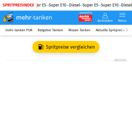
SPRITPREISINDEX
Diesel
Super E5
Super E10
Diesel
Super E5
Super E10
Diesel
powered by
Anmelden
Menü
mehr-tanken PUR
Ratgeber Tanken
Wissen Tanken
Aktuelle Spritpreise
R
Spritpreise vergleichen
ANZEIGE