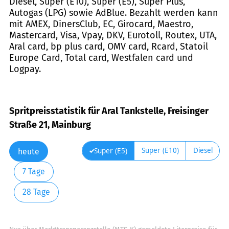
Diesel, Super (E10), Super (E5), Super Plus,
Autogas (LPG) sowie AdBlue. Bezahlt werden kann
mit AMEX, DinersClub, EC, Girocard, Maestro,
Mastercard, Visa, Vpay, DKV, Eurotoll, Routex, UTA,
Aral card, bp plus card, OMV card, Rcard, Statoil
Europe Card, Total card, Westfalen card und
Logpay.
Spritpreisstatistik für Aral Tankstelle, Freisinger
Straße 21, Mainburg
Super (E10)
Diesel
Super (E5)
heute
7 Tage
28 Tage