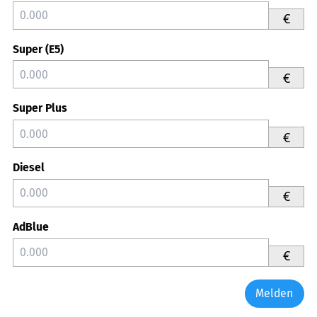
€
Super (E5)
€
Super Plus
€
Diesel
€
AdBlue
€
Melden