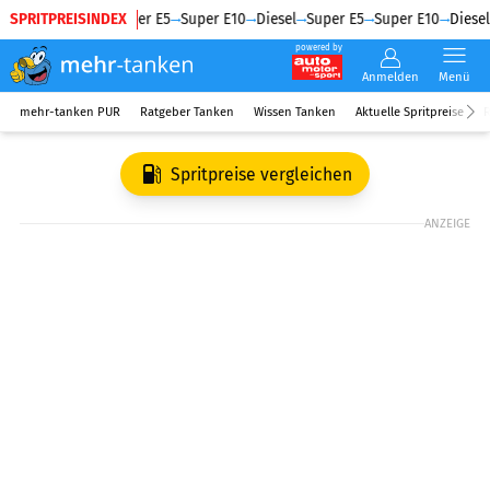
SPRITPREISINDEX
Diesel
Super E5
Super E10
Diesel
Super E5
Super E10
Diesel
powered by
Anmelden
Menü
mehr-tanken PUR
Ratgeber Tanken
Wissen Tanken
Aktuelle Spritpreise
R
Spritpreise vergleichen
ANZEIGE