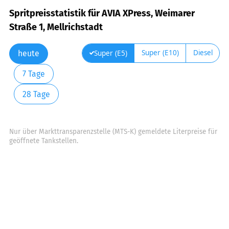
Spritpreisstatistik für AVIA XPress, Weimarer
Straße 1, Mellrichstadt
Super (E10)
Diesel
Super (E5)
heute
7 Tage
28 Tage
Nur über Markttransparenzstelle (MTS-K) gemeldete Literpreise für
geöffnete Tankstellen.