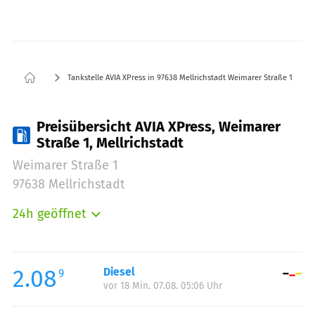
Tankstelle AVIA XPress in 97638 Mellrichstadt Weimarer Straße 1
Preisübersicht AVIA XPress, Weimarer
Straße 1, Mellrichstadt
Weimarer Straße 1
97638 Mellrichstadt
24h geöffnet
Montag:
00:00-23:59
Dienstag:
00:00-23:59
Mittwoch:
00:00-23:59
2.08
Diesel
9
vor 18 Min. 07.08. 05:06 Uhr
Donnerstag:
00:00-23:59
Freitag:
00:00-23:59