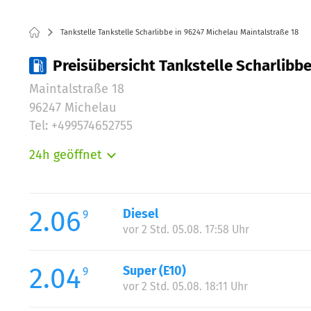
Tankstelle Tankstelle Scharlibbe in 96247 Michelau Maintalstraße 18
Preisübersicht Tankstelle Scharlibbe
Maintalstraße 18
96247 Michelau
Tel: +499574652755
24h geöffnet
Montag:
Dienstag:
Mittwoch:
2.06
Diesel
9
Donnerstag:
vor 2 Std. 05.08. 17:58 Uhr
Freitag:
Samstag:
2.04
Super (E10)
9
Sonntag:
vor 2 Std. 05.08. 18:11 Uhr
Feiertag: