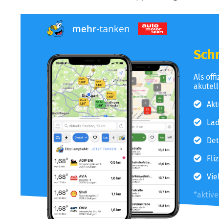
Schn
Als off
akutel
Akt
Lad
Det
Fli
Vie
*aktiv