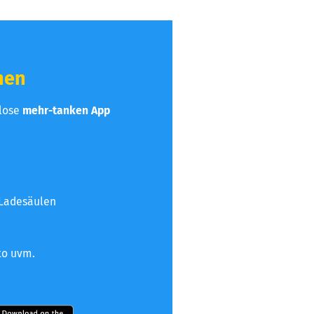
hen
nlose
mehr-tanken App
 Ladesäulen
to uvm.